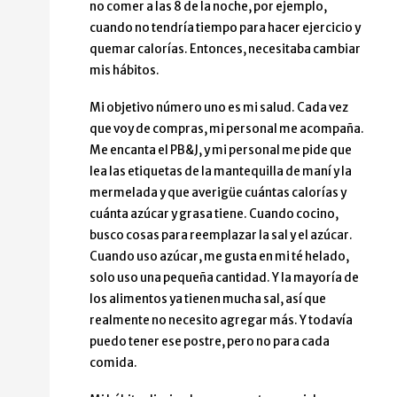
no comer a las 8 de la noche, por ejemplo,
cuando no tendría tiempo para hacer ejercicio y
quemar calorías. Entonces, necesitaba cambiar
mis hábitos.
Mi objetivo número uno es mi salud. Cada vez
que voy de compras, mi personal me acompaña.
Me encanta el PB&J, y mi personal me pide que
lea las etiquetas de la mantequilla de maní y la
mermelada y que averigüe cuántas calorías y
cuánta azúcar y grasa tiene. Cuando cocino,
busco cosas para reemplazar la sal y el azúcar.
Cuando uso azúcar, me gusta en mi té helado,
solo uso una pequeña cantidad. Y la mayoría de
los alimentos ya tienen mucha sal, así que
realmente no necesito agregar más. Y todavía
puedo tener ese postre, pero no para cada
comida.