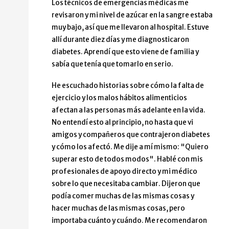
Los técnicos de emergencias médicas me
revisaron y mi nivel de azúcar en la sangre estaba
muy bajo, así que me llevaron al hospital. Estuve
allí durante diez días y me diagnosticaron
diabetes. Aprendí que esto viene de familia y
sabía que tenía que tomarlo en serio.
He escuchado historias sobre cómo la falta de
ejercicio y los malos hábitos alimenticios
afectan a las personas más adelante en la vida.
No entendí esto al principio, no hasta que vi
amigos y compañeros que contrajeron diabetes
y cómo los afectó. Me dije a mí mismo: "Quiero
superar esto de todos modos". Hablé con mis
profesionales de apoyo directo y mi médico
sobre lo que necesitaba cambiar. Dijeron que
podía comer muchas de las mismas cosas y
hacer muchas de las mismas cosas, pero
importaba cuánto y cuándo. Me recomendaron