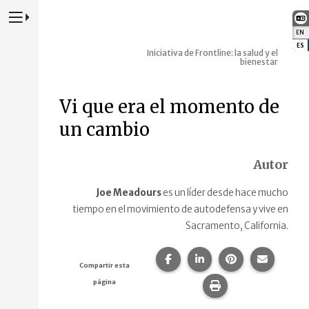
Presione para alternar la navegación principal del sitio web
EN
:
ES
:
Iniciativa de Frontline: la salud y el
bienestar
Vi que era el momento de
un cambio
Autor
Joe Meadours
es un líder desde hace mucho
tiempo en el movimiento de autodefensa y vive en
Sacramento, California.
Compartir esta página en F
Compartir esta págin
Compartir esta
Comparte
Compartir esta
página
Imprime esta pág