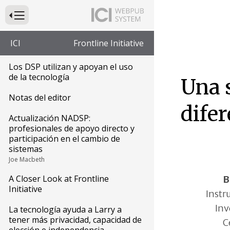
Presione para alternar la navegación principal del sitio web
ICI
Frontline Initiative
Los DSP utilizan y apoyan el uso
de la tecnología
Una 
Notas del editor
difer
Actualización NADSP:
profesionales de apoyo directo y
participación en el cambio de
sistemas
Joe Macbeth
A Closer Look at Frontline
B
Initiative
Instr
Inv
La tecnología ayuda a Larry a
tener más privacidad, capacidad de
C