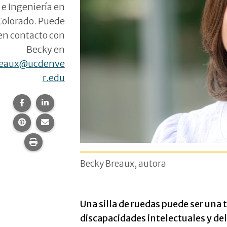
 e Ingeniería en
Colorado. Puede
en contacto con
Becky en
reaux@ucdenve
r.edu
Compartir esta página en Facebook.
Compartir esta página en LinkedIn.
Compartir esta página en Pinterest.
Comparte esta página por correo electrónico.
Imprime esta página.
Becky Breaux, autora
Una silla de ruedas puede ser una
discapacidades intelectuales y d