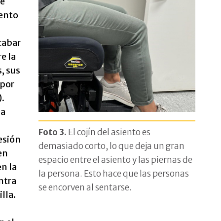
ue
iento
cabar
e la
s, sus
 por
).
na
Foto 3.
El cojín del asiento es
esión
demasiado corto, lo que deja un gran
en
espacio entre el asiento y las piernas de
en la
la persona. Esto hace que las personas
ntra
se encorven al sentarse.
lla.