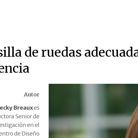
silla de ruedas adecuad
encia
Autor
ecky Breaux
es
uctora Senior de
estigación en el
entro de Diseño