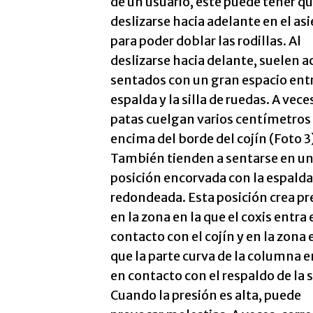
de un usuario, este puede tener q
deslizarse hacia adelante en el as
para poder doblar las rodillas. Al
deslizarse hacia delante, suelen a
sentados con un gran espacio entr
espalda y la silla de ruedas. A vece
patas cuelgan varios centímetros
encima del borde del cojín (Foto 3
También tienden a sentarse en u
posición encorvada con la espalda
redondeada. Esta posición crea pr
en la zona en la que el coxis entra 
contacto con el cojín y en la zona 
que la parte curva de la columna e
en contacto con el respaldo de la si
Cuando la presión es alta, puede