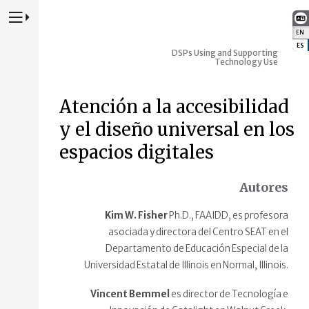
Presione para alternar la navegación principal del sitio web
EN
:
ES
:
DSPs Using and Supporting
Technology Use
Atención a la accesibilidad
y el diseño universal en los
espacios digitales
Autores
Kim W. Fisher
Ph.D., FAAIDD, es profesora
asociada y directora del Centro SEAT en el
Departamento de Educación Especial de la
Universidad Estatal de Illinois en Normal, Illinois.
Vincent Bemmel
es director de Tecnología e