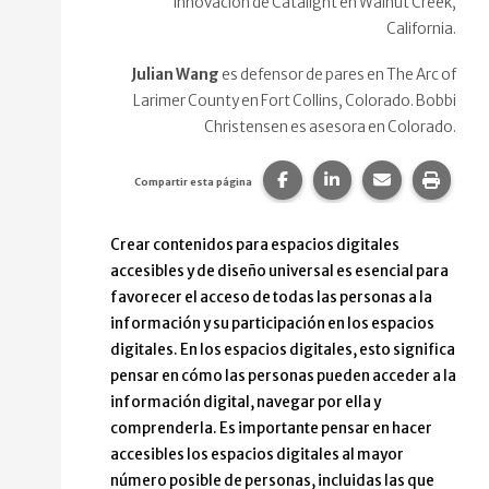
Innovación de Catalight en Walnut Creek,
California.
Julian Wang
es defensor de pares en The Arc of
Larimer County en Fort Collins, Colorado. Bobbi
Christensen es asesora en Colorado.
Compartir esta página en
Compartir esta pág
Comparte est
Impri
Compartir esta página
Crear contenidos para espacios digitales
accesibles y de diseño universal es esencial para
favorecer el acceso de todas las personas a la
información y su participación en los espacios
digitales. En los espacios digitales, esto significa
pensar en cómo las personas pueden acceder a la
información digital, navegar por ella y
comprenderla. Es importante pensar en hacer
accesibles los espacios digitales al mayor
número posible de personas, incluidas las que