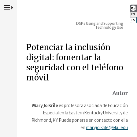
Presione para alternar la navegación principal del sitio web
EN
:
ES
:
DSPs Using and Supporting
Technology Use
Potenciar la inclusión
digital: fomentar la
seguridad con el teléfono
móvil
Autor
Mary Jo Krile
es profesora asociada de Educación
Especial en la Eastern Kentucky University de
Richmond, KY. Puede ponerse en contacto con ella
en
maryjo.krile@eku.edu