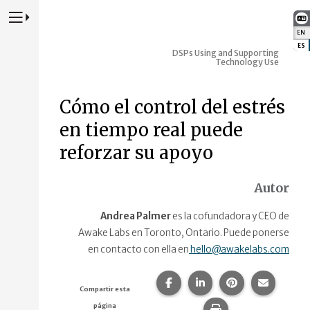
Presione para alternar la navegación principal del sitio web
EN
:
ES
:
DSPs Using and Supporting
Technology Use
Cómo el control del estrés
en tiempo real puede
reforzar su apoyo
Autor
Andrea Palmer
es la cofundadora y CEO de
Awake Labs
en
Toronto, Ontario. Puede ponerse
en contacto con ella en
hello@awakelabs.com
Compartir esta página en F
Compartir esta págin
Compartir esta
Comparte
Compartir esta
página
Imprime esta pág