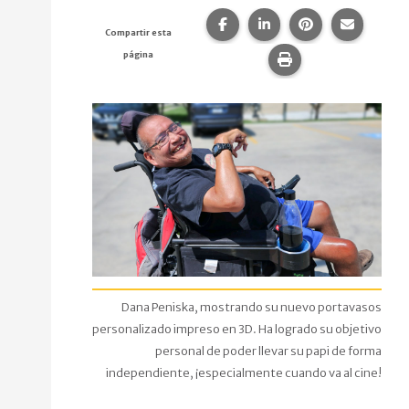
Compartir esta página en F
Compartir esta págin
Compartir esta
Comparte
Compartir esta
página
Imprime esta pág
Dana Peniska, mostrando su nuevo portavasos
personalizado impreso en 3D. Ha logrado su objetivo
personal de poder llevar su papi de forma
independiente, ¡especialmente cuando va al cine!