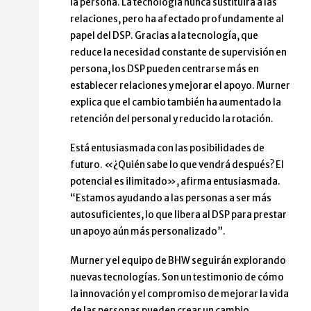
la persona. La tecnología nunca sustituirá a las
relaciones, pero ha afectado profundamente al
papel del DSP. Gracias a la tecnología, que
reduce la necesidad constante de supervisión en
persona, los DSP pueden centrarse más en
establecer relaciones y mejorar el apoyo. Murner
explica que el cambio también ha aumentado la
retención del personal y reducido la rotación.
Está entusiasmada con las posibilidades de
futuro. «¿Quién sabe lo que vendrá después? El
potencial es ilimitado», afirma entusiasmada.
“Estamos ayudando a las personas a ser más
autosuficientes, lo que libera al DSP para prestar
un apoyo aún más personalizado”.
Murner y el equipo de BHW seguirán explorando
nuevas tecnologías. Son un testimonio de cómo
la innovación y el compromiso de mejorar la vida
de las personas pueden crear un cambio