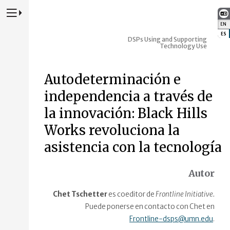
Presione para alternar la navegación principal del sitio web
EN
:
ES
:
DSPs Using and Supporting
Technology Use
Autodeterminación e
independencia a través de
la innovación: Black Hills
Works revoluciona la
asistencia con la tecnología
Autor
Chet Tschetter
es coeditor de
Frontline Initiative.
Puede ponerse en contacto con Chet en
Frontline-dsps@umn.edu
.