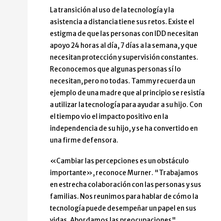
La transición al uso de la tecnología y la
asistencia a distancia tiene sus retos. Existe el
estigma de que las personas con IDD necesitan
apoyo 24 horas al día, 7 días a la semana, y que
necesitan protección y supervisión constantes.
Reconocemos que algunas personas sí lo
necesitan, pero no todas. Tammy recuerda un
ejemplo de una madre que al principio se resistía
a utilizar la tecnología para ayudar a su hijo. Con
el tiempo vio el impacto positivo en la
independencia de su hijo, y se ha convertido en
una firme defensora.
«Cambiar las percepciones es un obstáculo
importante», reconoce Murner. "Trabajamos
en estrecha colaboración con las personas y sus
familias. Nos reunimos para hablar de cómo la
tecnología puede desempeñar un papel en sus
vidas. Abordamos las preocupaciones".