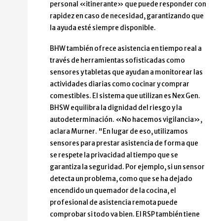
personal «itinerante» que puede responder con
rapidez en caso de necesidad, garantizando que
la ayuda esté siempre disponible.
BHW también ofrece asistencia en tiempo real a
través de herramientas sofisticadas como
sensores y tabletas que ayudan a monitorear las
actividades diarias como cocinar y comprar
comestibles. El sistema que utilizan es Nex Gen.
BHSW equilibra la dignidad del riesgo y la
autodeterminación. «No hacemos vigilancia»,
aclara Murner. "En lugar de eso, utilizamos
sensores para prestar asistencia de forma que
se respete la privacidad al tiempo que se
garantiza la seguridad. Por ejemplo, si un sensor
detecta un problema, como que se ha dejado
encendido un quemador de la cocina, el
profesional de asistencia remota puede
comprobar si todo va bien. El RSP también tiene