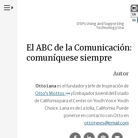
Presione para alternar la navegación principal del sitio web
EN
:
ES
:
DSPs Using and Supporting
Technology Use
El ABC de la Comunicación:
comuníquese siempre
Autor
Otto Lana
es el fundador y Jefe de Inspiración de
Otto’s Mottos
y Embajador Juvenil del Estado
de California para el Center on Youth Voice Youth
Choice. Lana es de La Jolla, California. Puede
ponerse en contacto con Otto en
ottotypes@gmail.com
Compartir esta página en F
Compartir esta págin
Compartir esta
Comparte