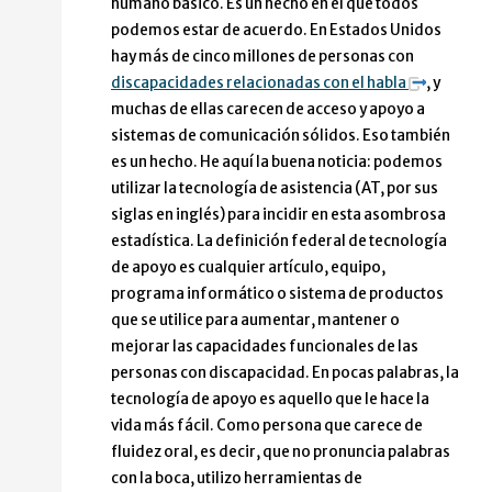
humano básico. Es un hecho en el que todos
podemos estar de acuerdo. En Estados Unidos
hay más de cinco millones de personas con
discapacidades relacionadas con el habla
, y
muchas de ellas carecen de acceso y apoyo a
sistemas de comunicación sólidos. Eso también
es un hecho. He aquí la buena noticia: podemos
utilizar la tecnología de asistencia (AT, por sus
siglas en inglés) para incidir en esta asombrosa
estadística. La definición federal de tecnología
de apoyo es cualquier artículo, equipo,
programa informático o sistema de productos
que se utilice para aumentar, mantener o
mejorar las capacidades funcionales de las
personas con discapacidad. En pocas palabras, la
tecnología de apoyo es aquello que le hace la
vida más fácil. Como persona que carece de
fluidez oral, es decir, que no pronuncia palabras
con la boca, utilizo herramientas de