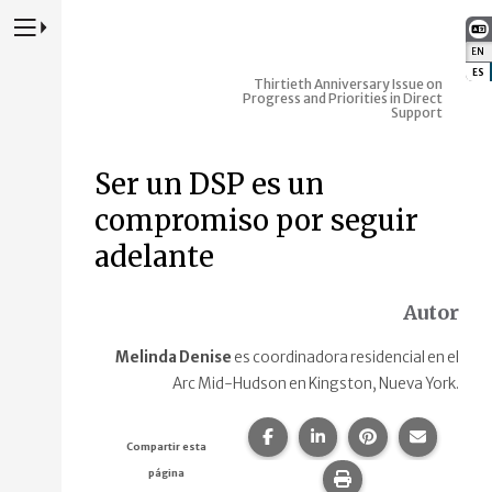
Presione para alternar la navegación principal del sitio web
EN
:
ES
:
Thirtieth Anniversary Issue on
Progress and Priorities in Direct
Support
Ser un DSP es un
compromiso por seguir
adelante
Autor
Melinda Denise
es coordinadora residencial en el
Arc Mid-Hudson en Kingston, Nueva York.
Compartir esta página en F
Compartir esta págin
Compartir esta
Comparte
Compartir esta
página
Imprime esta pág