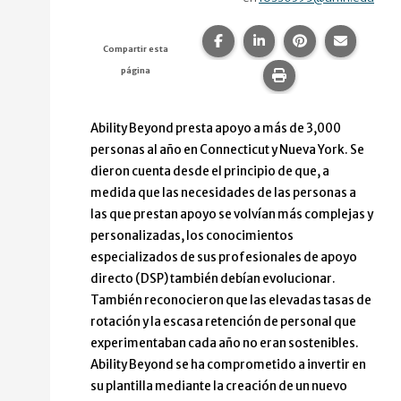
Compartir esta página en F
Compartir esta págin
Compartir esta
Comparte
Compartir esta
página
Imprime esta pág
Ability Beyond presta apoyo a más de 3,000
personas al año en Connecticut y Nueva York. Se
dieron cuenta desde el principio de que, a
medida que las necesidades de las personas a
las que prestan apoyo se volvían más complejas y
personalizadas, los conocimientos
especializados de sus profesionales de apoyo
directo (DSP) también debían evolucionar.
También reconocieron que las elevadas tasas de
rotación y la escasa retención de personal que
experimentaban cada año no eran sostenibles.
Ability Beyond se ha comprometido a invertir en
su plantilla mediante la creación de un nuevo