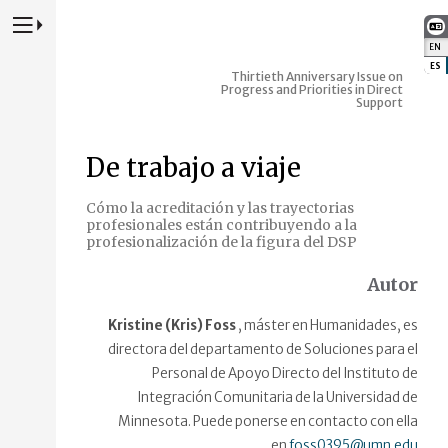
Presione para alternar la navegación principal del sitio web
EN
:
ES
:
Thirtieth Anniversary Issue on
Progress and Priorities in Direct
Support
De trabajo a viaje
Cómo la acreditación y las trayectorias
profesionales están contribuyendo a la
profesionalización de la figura del DSP
Autor
Kristine (Kris) Foss
, máster en Humanidades, es
directora del departamento de Soluciones para el
Personal de Apoyo Directo del Instituto de
Integración Comunitaria de la Universidad de
Minnesota. Puede ponerse en contacto con ella
en
foss0395@umn.edu