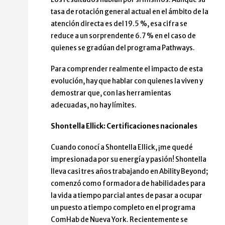
tasa de rotación general actual en el ámbito de la
atención directa es del 19.5 %, esa cifra se
reduce a un sorprendente 6.7 % en el caso de
quienes se gradúan del programa Pathways.
Para comprender realmente el impacto de esta
evolución, hay que hablar con quienes la viven y
demostrar que, con las herramientas
adecuadas, no hay límites.
Shontella Ellick: Certificaciones nacionales
Cuando conocí a Shontella Ellick, ¡me quedé
impresionada por su energía y pasión! Shontella
lleva casi tres años trabajando en Ability Beyond;
comenzó como formadora de habilidades para
la vida a tiempo parcial antes de pasar a ocupar
un puesto a tiempo completo en el programa
ComHab de Nueva York. Recientemente se