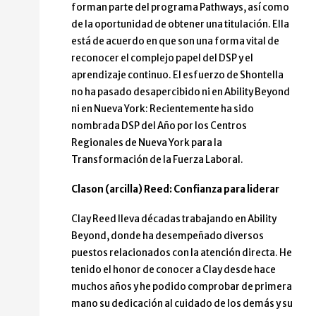
forman parte del programa Pathways, así como
de la oportunidad de obtener una titulación. Ella
está de acuerdo en que son una forma vital de
reconocer el complejo papel del DSP y el
aprendizaje continuo. El esfuerzo de Shontella
no ha pasado desapercibido ni en Ability Beyond
ni en Nueva York: Recientemente ha sido
nombrada DSP del Año por los Centros
Regionales de Nueva York para la
Transformación de la Fuerza Laboral.
Clason (arcilla) Reed: Confianza para liderar
Clay Reed lleva décadas trabajando en Ability
Beyond, donde ha desempeñado diversos
puestos relacionados con la atención directa. He
tenido el honor de conocer a Clay desde hace
muchos años y he podido comprobar de primera
mano su dedicación al cuidado de los demás y su