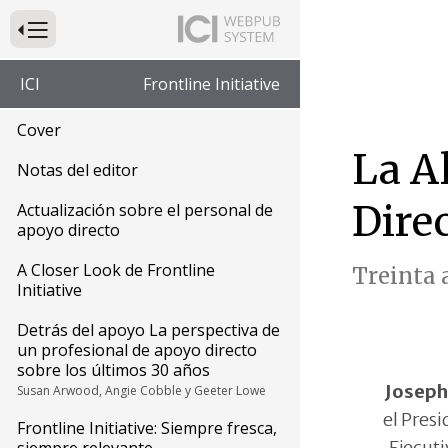
Presione para alternar la navegación principal del sitio web
ICI
Frontline Initiative
Cover
La A
Notas del editor
Direc
Actualización sobre el personal de
apoyo directo
A Closer Look de Frontline
Treinta 
Initiative
Detrás del apoyo La perspectiva de
un profesional de apoyo directo
sobre los últimos 30 años
Joseph
Susan Arwood, Angie Cobble y Geeter Lowe
el Presi
Frontline Initiative: Siempre fresca,
Ejecut