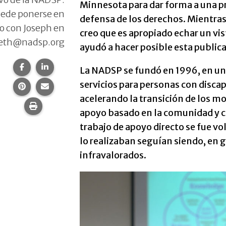
Minnesota para dar forma a una p
ede ponerse en
defensa de los derechos. Mientra
o con Joseph en
creo que es apropiado echar un vi
eth@nadsp.org
ayudó a hacer posible esta public
Compartir esta página en Facebook.
Compartir esta página en LinkedIn.
La NADSP se fundó en 1996, en u
servicios para personas con discap
Compartir esta página en Pinterest.
Comparte esta página por correo electrónico.
acelerando la transición de los m
Imprime esta página.
apoyo basado en la comunidad y ce
trabajo de apoyo directo se fue v
lo realizaban seguían siendo, en 
infravalorados.