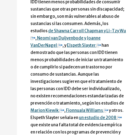
IDD tienen menos probabilidades de consumir
sustancias que otras personas sin discapacidad;
sin embargo, son más vulnerables al abuso de
sustancias si las consumen. Además, los
estudios
de Shawna Carroll Chapman y Li-Tzy Wu
,
Neomi van Duijvenbode y Joanne
VanDerNagel
, y
Elspeth Slayter
han
demostrado que las personas con IDD tienen
menos probabilidades de iniciar un tratamiento
o de cumplirlo si padecen un trastorno por
consumo de sustancias. Aunque las
investigaciones sugieren que el tratamiento de
las personas con IDD debe ser individualizado,
no existen recomendaciones estandarizadas de
prevención o tratamiento, según los estudios de
Marion Kiewik
,
Fionnuala Williams
y otros.
Elspeth Slayter señala en
un estudio de 2008
que existe una falta total de evidencia empírica
en relación con los programas de prevención y