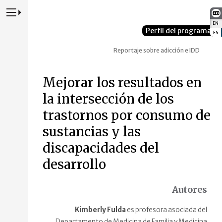
Presione para alternar la navegación principal del sitio web
EN
:
Perfil del programa
ES
:
Reportaje sobre adicción e IDD
Mejorar los resultados en
la intersección de los
trastornos por consumo de
sustancias y las
discapacidades del
desarrollo
Autores
Kimberly Fulda
es profesora asociada del
Departamento de Medicina de Familia y Medicina