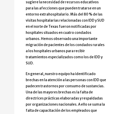
sugiere la necesidad de recursos educativos
para las afecciones que pueden tratarse en un
entorno extrahospitalario. Más del 80 % de las
visitas hospitalarias relacionadas con IDD y SUD
en el norte de Texas fueron notificadas por
hospitales situados en cuatro condados
urbanos. Hemos observado una importante
migración de pacientes de los condados rurales
a los hospitales urbanos para recibir
tratamientos especializados como los de IDD y
SUD.
En general, nuestro equipo ha identificado
brechas en la atención a las personas con IDD que
padecen trastornos por consumo de sustancias.
Una de las mayores brechas es la falta de
directrices prácticas elaboradas y respaldadas
por organizaciones nacionales. A ello se suma la
falta de capacitación de los empleados que