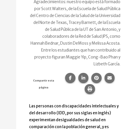
Agradecimientos: nuestro equipo está formado
por Scott Walters, de la Escuela de Salud Pública
del Centro de Ciencias de la Salud de la Universidad
del Norte de Texas, Tracey Barnett, de la Escuela
de Salud Pública de la UT de San Antonio, y
colaboradores de la Red de Salud JPS, como
Hannah Bednar, Dustin DeMoss y Melissa Acosta.
Entre los estudiantes que han contribuido al
proyecto figuran Maggie Yip, Cong-Bao Phan y
Lizbeth García.
Compartir esta página en F
Compartir esta págin
Compartir esta
Comparte
Compartir esta
página
Imprime esta pág
Las personas con discapacidades intelectuales y
del desarrollo (IDD, por sus siglas en inglés)
experimentan desigualdades de salud en
comparación con la población general, y es