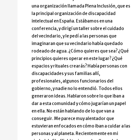
una organización llamada Plena Inclusión, que es
la principal organización de discapacidad
intelectual en España. Estábamos en una
conferencia, y dirigí un taller sobre el cuidado
del vecindario, y le pedí a las personas que
imaginaran que su vecindario había quedado
rodeado de agua. ¿Cómo quieres que sea? ¿Qué
principios quieres operar en este lugar? ¿Qué
espacios y rituales crearás? Había personas con
discapacidades y sus familias allí,
profesionales, algunos funcionarios del
gobierno, y nadie no lo entendió. Todos ellos
generaron ideas. Hablaron sobre lo que iban a
dar a esta comunidad y cómo jugarían un papel
en ella. No están hablando de lo que van a
conseguir. Me parece muy alentador que
estuvieran enfocados en cómo iban a cuidar a las
personas y al planeta. Recientemente en mi