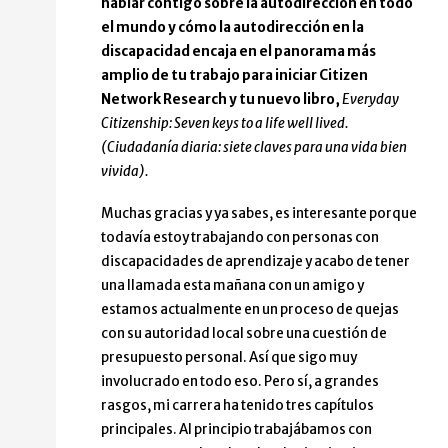
hablar contigo sobre la autodirección en todo
el mundo y cómo la autodirección en la
discapacidad encaja en el panorama más
amplio de tu trabajo para iniciar Citizen
Network Research y tu nuevo libro,
Everyday
Citizenship: Seven keys to a life well lived.
(Ciudadanía diaria: siete claves para una vida bien
vivida).
Muchas gracias y ya sabes, es interesante porque
todavía estoy trabajando con personas con
discapacidades de aprendizaje y acabo de tener
una llamada esta mañana con un amigo y
estamos actualmente en un proceso de quejas
con su autoridad local sobre una cuestión de
presupuesto personal. Así que sigo muy
involucrado en todo eso. Pero sí, a grandes
rasgos, mi carrera ha tenido tres capítulos
principales. Al principio trabajábamos con