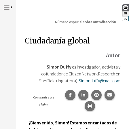
Presione para alternar la navegación principal del sitio web
EN
:
ES
:
Número especial sobre autodirección
Ciudadanía global
Autor
Simon Duffy
es investigador, activista y
cofundador de Citizen Network Research en
Sheffield (Inglaterra).
Simonduffy@mac.com
Compartir esta página en F
Compartir esta págin
Compartir esta
Comparte
Compartir esta
página
Imprime esta pág
¡Bienvenido, Simon! Estamos encantados de