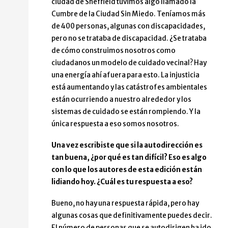
ciudad de Sheffield tuvimos algo llamado la
Cumbre de la Ciudad Sin Miedo. Teníamos más
de 400 personas, algunas con discapacidades,
pero no se trataba de discapacidad. ¿Se trataba
de cómo construimos nosotros como
ciudadanos un modelo de cuidado vecinal? Hay
una energía ahí afuera para esto. La injusticia
está aumentando y las catástrofes ambientales
están ocurriendo a nuestro alrededor y los
sistemas de cuidado se están rompiendo. Y la
única respuesta a eso somos nosotros.
Una vez escribiste que si la autodirección es
tan buena, ¿por qué es tan difícil? Eso es algo
con lo que los autores de esta edición están
lidiando hoy. ¿Cuál es tu respuesta a eso?
Bueno, no hay una respuesta rápida, pero hay
algunas cosas que definitivamente puedes decir.
El número de personas que se autodirigen ha ido