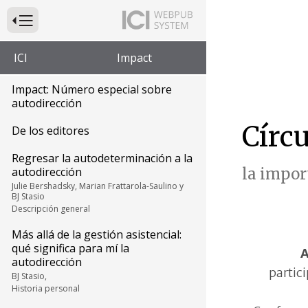
Presione para alternar la navegación principal del sitio web
ICI
Impact
Impact: Número especial sobre
autodirección
Círc
De los editores
Regresar la autodeterminación a la
autodirección
la impor
Julie Bershadsky, Marian Frattarola-Saulino y
BJ Stasio
Descripción general
Más allá de la gestión asistencial:
qué significa para mí la
A
autodirección
partic
BJ Stasio,
Historia personal