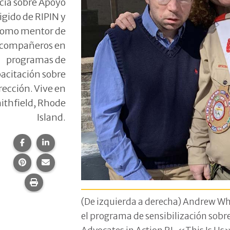
cia sobre Apoyo
igido de RIPIN y
 como mentor de
compañeros en
programas de
acitación sobre
rección. Vive en
ithfield, Rhode
Island.
Compartir esta página en Facebook.
Compartir esta página en LinkedIn.
Compartir esta página en Pinterest.
Comparte esta página por correo electrónico.
Imprime esta página.
(De izquierda a derecha) Andrew Wha
el programa de sensibilización sobr