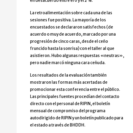
en desacuerdo entre el 0 y el 2 %.
La retroalimentación sobre cada una de las
sesiones fue positiva. La mayoría de los
encuestados se declararon satisfechos (de
acuerdo o muy de acuerdo, marcado por una
progresión de cinco caras, desde el ceño
fruncido hasta la sonrisa) con el taller al que
asistieron. Hubo algunas respuestas «neutras»,
pero nadie marcó ninguna cara ceñuda.
Los resultados de la evaluación también
mostraron las formas más acertadas de
promocionar esta conferencia entre el público.
Las principales fuentes procedían del contacto
directo con el personal de RIPIN, el boletín
mensual de compromiso del programa
autodirigido de RIPIN y un boletín publicado para
el estado a través de BHDDH.