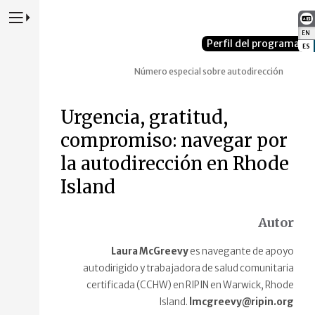
Presione para alternar la navegación principal del sitio web
EN
:
Perfil del programa
ES
:
Número especial sobre autodirección
Urgencia, gratitud,
compromiso: navegar por
la autodirección en Rhode
Island
Autor
Laura McGreevy
es navegante de apoyo
autodirigido y trabajadora de salud comunitaria
certificada (CCHW) en RIPIN en Warwick, Rhode
Island.
lmcgreevy@ripin.org