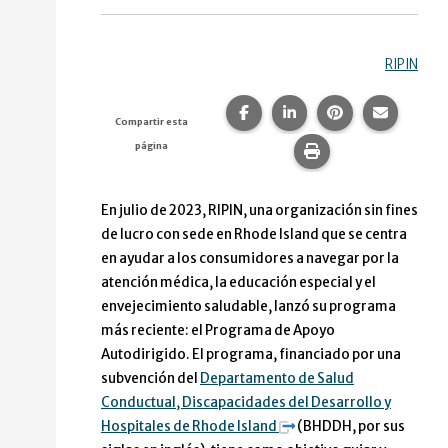
RIPIN
Compartir esta página en F
Compartir esta págin
Compartir esta
Comparte
Compartir esta
página
Imprime esta pág
En julio de 2023, RIPIN, una organización sin fines
de lucro con sede en Rhode Island que se centra
en ayudar a los consumidores a navegar por la
atención médica, la educación especial y el
envejecimiento saludable, lanzó su programa
más reciente: el Programa de Apoyo
Autodirigido. El programa, financiado por una
subvención del
Departamento de Salud
Conductual, Discapacidades del Desarrollo y
Hospitales de Rhode Island
(BHDDH, por sus