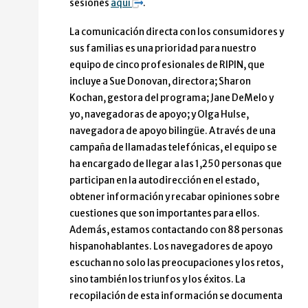
sesiones
aquí
.
La comunicación directa con los consumidores y
sus familias es una prioridad para nuestro
equipo de cinco profesionales de RIPIN, que
incluye a Sue Donovan, directora; Sharon
Kochan, gestora del programa; Jane DeMelo y
yo, navegadoras de apoyo; y Olga Hulse,
navegadora de apoyo bilingüe. A través de una
campaña de llamadas telefónicas, el equipo se
ha encargado de llegar a las 1,250 personas que
participan en la autodirección en el estado,
obtener información y recabar opiniones sobre
cuestiones que son importantes para ellos.
Además, estamos contactando con 88 personas
hispanohablantes. Los navegadores de apoyo
escuchan no solo las preocupaciones y los retos,
sino también los triunfos y los éxitos. La
recopilación de esta información se documenta