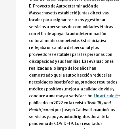
El Proyecto de Autodeterminación de
Massachusetts estableció juntas directivas
locales para asignar recursos y gestionar
servicios a personas de comunidades étnicas
con el fin de apoyar la autodeterminación
culturalmente competente. Esta iniciativa
reflejaba un cambio del personal y los
proveedores estatales para las personas con
discapacidad y sus familias. Las evaluaciones
realizadas a lo largo de los años han
demostrado que la autodirección reduce las
necesidades insatisfechas, produce resultados
médicos positivos, mejora la calidad de vida y
conduce a una mayor satisfacción.
Un artículo
publicado en 2022 en la revista
Disability and
Health Journal
por Joseph Caldwell examinó los
servicios y apoyos autodirigidos durante la
pandemia de COVID-19. Los resultados