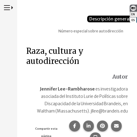
Presione para alternar la navegación principal del sitio web
EN
:
Descripción general
ES
:
Número especial sobre autodirección
Raza, cultura y
autodirección
Autor
Jennifer Lee-Rambharose
es investigadora
asociada del Instituto Lurie de Políticas sobre
Discapacidad de la Universidad Brandeis, en
Waltham (Massachusetts). jllee@brandeis.edu
Compartir esta página en F
Compartir esta págin
Compartir esta
Comparte
Compartir esta
página