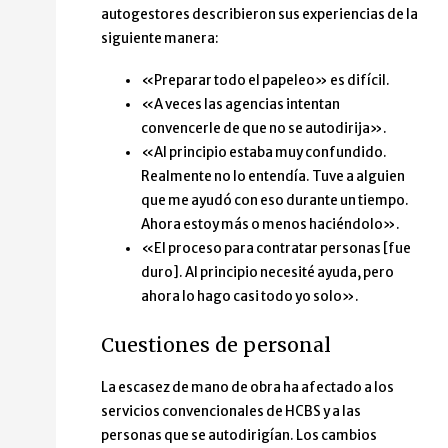
autogestores describieron sus experiencias de la
siguiente manera:
«Preparar todo el papeleo» es difícil.
«A veces las agencias intentan
convencerle de que no se autodirija».
«Al principio estaba muy confundido.
Realmente no lo entendía. Tuve a alguien
que me ayudó con eso durante un tiempo.
Ahora estoy más o menos haciéndolo».
«El proceso para contratar personas [fue
duro]. Al principio necesité ayuda, pero
ahora lo hago casi todo yo solo».
Cuestiones de personal
La escasez de mano de obra ha afectado a los
servicios convencionales de HCBS y a las
personas que se autodirigían. Los cambios