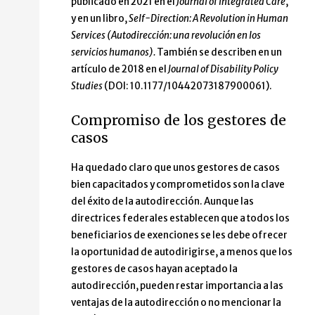
publicado en 2021 en el
Journal of Integrated Care
,
y en un libro,
Self-Direction: A Revolution in Human
Services (
Autodirección: una revolución en los
servicios humanos).
También se describen en un
artículo de 2018 en el
Journal of Disability Policy
Studies
(DOI: 10.1177/10442073187900061).
Compromiso de los gestores de
casos
Ha quedado claro que unos gestores de casos
bien capacitados y comprometidos son la clave
del éxito de la autodirección. Aunque las
directrices federales establecen que a todos los
beneficiarios de exenciones se les debe ofrecer
la oportunidad de autodirigirse, a menos que los
gestores de casos hayan aceptado la
autodirección, pueden restar importancia a las
ventajas de la autodirección o no mencionar la