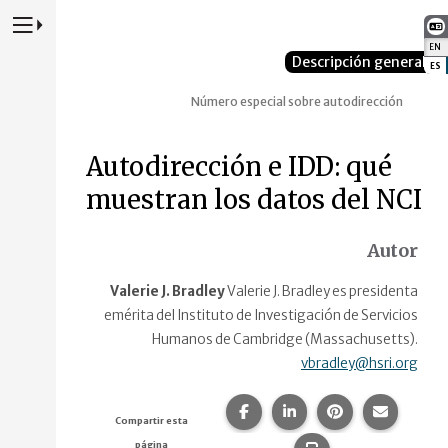
Presione para alternar la navegación principal del sitio web
EN
:
Descripción general
ES
:
Número especial sobre autodirección
Autodirección e IDD: qué
muestran los datos del NCI
Autor
Valerie J. Bradley
Valerie J. Bradley es presidenta
emérita del Instituto de Investigación de Servicios
Humanos de Cambridge (Massachusetts).
vbradley@hsri.org
Compartir esta página en F
Compartir esta págin
Compartir esta
Comparte
Compartir esta
página