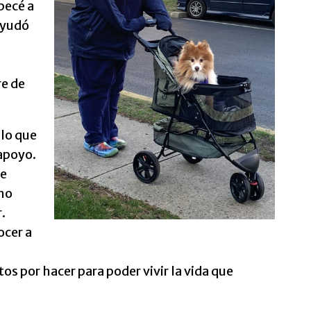
pecé a
ayudó
s
re de
lo que
apoyo.
de
ho
.
cer a
os por hacer para poder vivir la vida que