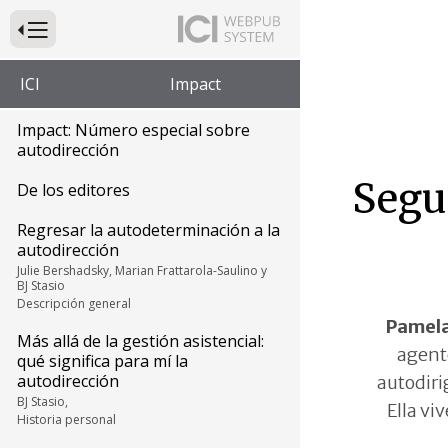
Presione para alternar la navegación principal del sitio web
ICI
Impact
Impact: Número especial sobre
autodirección
Segu
De los editores
Regresar la autodeterminación a la
autodirección
Julie Bershadsky, Marian Frattarola-Saulino y
BJ Stasio
Descripción general
Pamela
Más allá de la gestión asistencial:
agent
qué significa para mí la
autodirección
autodirig
BJ Stasio,
Ella viv
Historia personal