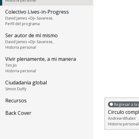
Historia personal
Colectivo Lives-in-Progress
David James «DJ» Savarese,
Perfil del programa
Ser autor de mí mismo
David James «DJ» Savarese,
Historia personal
Vivir plenamente, a mi manera
Tim Jin
Historia personal
Ciudadanía global
Simon Duffy
Recursos
Regresar a la 
Círculo compl
Back Cover
Andrew Whalen
Historia personal