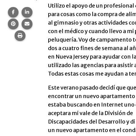
Utilizo el apoyo de un profesional 
Compartir esta página en Facebook.
Compartir esta página en LinkedIn.
para cosas como la compra de ali
al gimnasio y otras actividades c
Compartir esta página en Pinterest.
Comparte esta página por correo electrónico.
con el médico y cuando llevo a mi p
Imprime esta página.
peluquería. Voy de campamento to
dos a cuatro fines de semana al añ
en Nueva Jersey para ayudar con l
utilizado las agencias para asistir
Todas estas cosas me ayudan a ten
Este verano pasado decidí que que
encontrar un nuevo apartamento
estaba buscando en Internet uno
aceptara mi vale de la División de
Discapacidades del Desarrollo y di
un nuevo apartamento en el con