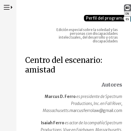
Presione para alternar la navegación principal del sitio web
EN
:
Perfil del programa
ES
:
Edición especial sobre la soledad y las
personas con discapacidades
intelectuales, del desarrollo y otras
discapacidades
Centro del escenario:
amistad
Autores
Marcus D. Ferro
es presidente de Spectrum
Productions, Inc. en Fall River,
Massachusetts.
marcusferrolaw@gmail.com
Isaiah Ferro
es actor de la compañía Spectrum
Productions. Vive en Fairhaven, Massachusetts.