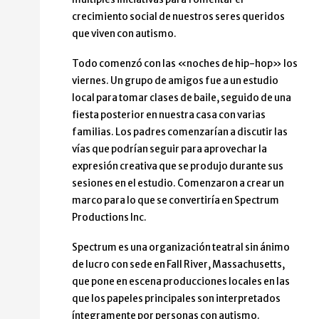
crecimiento social de nuestros seres queridos
que viven con autismo.
Todo comenzó con las «noches de hip-hop» los
viernes. Un grupo de amigos fue a un estudio
local para tomar clases de baile, seguido de una
fiesta posterior en nuestra casa con varias
familias. Los padres comenzarían a discutir las
vías que podrían seguir para aprovechar la
expresión creativa que se produjo durante sus
sesiones en el estudio. Comenzaron a crear un
marco para lo que se convertiría en Spectrum
Productions Inc.
Spectrum es una organización teatral sin ánimo
de lucro con sede en Fall River, Massachusetts,
que pone en escena producciones locales en las
que los papeles principales son interpretados
íntegramente por personas con autismo.