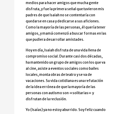
medios para hacer amigos que mucha gente
disfruta, y fue la primera señal que tuvieron mis
padres de que Isaiah no se contentaría con
quedarse en casa y dedicarse a sus aficiones.
Como la mayoría de las personas, él quería tener
amigos, y mamá comenzó a buscar formas en las
que pudiera desarrollar amistades.
Hoy en día, Isaiah disfruta de una vida llena de
compromiso social. Durante casi dos décadas,
ha mantenido un grupo de amigos con los que va
al cine, asiste a eventos sociales como bailes
locales, monta obras de teatro y se va de
vacaciones. Su vida cotidiana es una refutación
de la idea errónea de que la mayoría de las
personas con autismo son «solitarias» y
disfrutan de la reclusión.
Yo (Isaías) ya no estoy aburrido. Soy feliz cuando