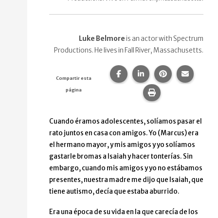
Luke Belmore
is an actor with Spectrum
Productions. He lives in Fall River, Massachusetts.
Compartir esta página en F
Compartir esta págin
Compartir esta
Comparte
Compartir esta
página
Imprime esta pág
Cuando éramos adolescentes, solíamos pasar el
rato juntos en casa con amigos. Yo (Marcus) era
el hermano mayor, y mis amigos y yo solíamos
gastarle bromas a Isaiah y hacer tonterías. Sin
embargo, cuando mis amigos y yo no estábamos
presentes, nuestra madre me dijo que Isaiah, que
tiene autismo, decía que estaba aburrido.
Era una época de su vida en la que carecía de los