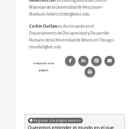
Helen Rottier
es investigadora del Centro
Waisman de la Universidad de Wisconsin-
Madison. helen.rottier@wisc.edu
Corbin Outlaw
es doctorando en el
Departamento de Discapacidad y Desarrollo
Humano de la Universidad de Illinois en Chicago.
moutla3@uic.edu
Compartir esta página en F
Compartir esta págin
Compartir esta
Comparte
Compartir esta
página
Imprime esta pág
Regresar a la página anterior
Queremos entender el mundo en el que