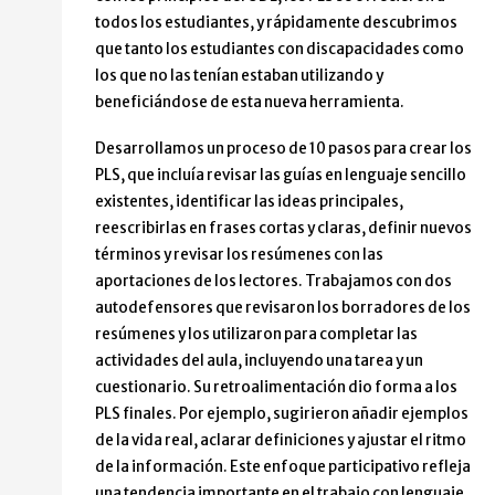
todos los estudiantes, y rápidamente descubrimos
que tanto los estudiantes con discapacidades como
los que no las tenían estaban utilizando y
beneficiándose de esta nueva herramienta.
Desarrollamos un proceso de 10 pasos para crear los
PLS, que incluía revisar las guías en lenguaje sencillo
existentes, identificar las ideas principales,
reescribirlas en frases cortas y claras, definir nuevos
términos y revisar los resúmenes con las
aportaciones de los lectores. Trabajamos con dos
autodefensores que revisaron los borradores de los
resúmenes y los utilizaron para completar las
actividades del aula, incluyendo una tarea y un
cuestionario. Su retroalimentación dio forma a los
PLS finales. Por ejemplo, sugirieron añadir ejemplos
de la vida real, aclarar definiciones y ajustar el ritmo
de la información. Este enfoque participativo refleja
una tendencia importante en el trabajo con lenguaje