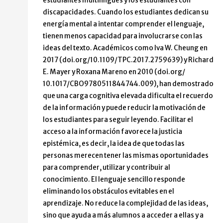
estudiantes multilingües y los estudiantes con
discapacidades. Cuando los estudiantes dedican su
energía mental a intentar comprender el lenguaje,
tienen menos capacidad para involucrarse con las
ideas del texto. Académicos como Iva W. Cheung en
2017 (doi.org/10.1109/TPC.2017.2759639) y Richard
E. Mayer y Roxana Mareno en 2010 (doi.org/
10.1017/CBO9780511844744.009), han demostrado
que una carga cognitiva elevada dificulta el recuerdo
de la información y puede reducir la motivación de
los estudiantes para seguir leyendo. Facilitar el
acceso a la información favorece la justicia
epistémica, es decir, la idea de que todas las
personas merecen tener las mismas oportunidades
para comprender, utilizar y contribuir al
conocimiento. El lenguaje sencillo responde
eliminando los obstáculos evitables en el
aprendizaje. No reduce la complejidad de las ideas,
sino que ayuda a más alumnos a acceder a ellas y a