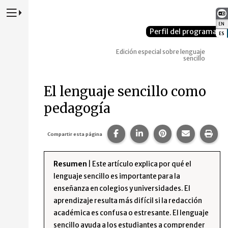
Presione para alternar la navegación principal del sitio web
EN
:
Perfil del programa
ES
:
Edición especial sobre lenguaje
sencillo
El lenguaje sencillo como
pedagogía
Compartir esta página en Fa
Compartir esta página 
Compartir esta p
Comparte 
Imp
Compartir esta página
Resumen
| Este artículo explica por qué el
lenguaje sencillo es importante para la
enseñanza en colegios y universidades. El
aprendizaje resulta más difícil si la redacción
académica es confusa o estresante. El lenguaje
sencillo ayuda a los estudiantes a comprender