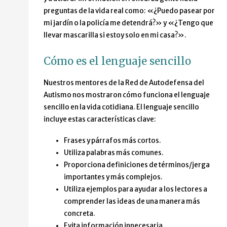
preguntas de la vida real como: «¿Puedo pasear por
mi jardín o la policía me detendrá?» y «¿Tengo que
llevar mascarilla si estoy solo en mi casa?».
Cómo es el lenguaje sencillo
Nuestros mentores de la Red de Autodefensa del
Autismo nos mostraron cómo funciona el lenguaje
sencillo en la vida cotidiana. El lenguaje sencillo
incluye estas características clave:
Frases y párrafos más cortos.
Utiliza palabras más comunes.
Proporciona definiciones de términos/jerga
importantes y más complejos.
Utiliza ejemplos para ayudar a los lectores a
comprender las ideas de una manera más
concreta.
Evita información innecesaria.