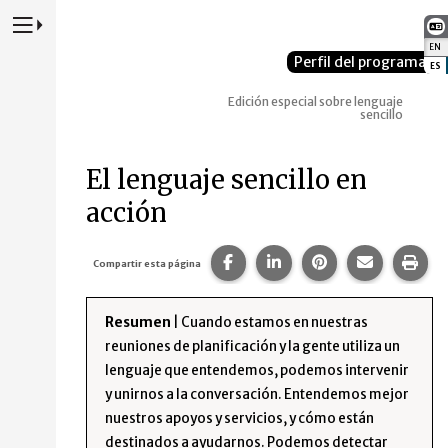
Presione para alternar la navegación principal del sitio web
EN
:
Perfil del programa
ES
:
Edición especial sobre lenguaje
sencillo
El lenguaje sencillo en
acción
Compartir esta página en Fa
Compartir esta página 
Compartir esta p
Comparte 
Imp
Compartir esta página
Resumen
| Cuando estamos en nuestras
reuniones de planificación y la gente utiliza un
lenguaje que entendemos, podemos intervenir
y unirnos a la conversación. Entendemos mejor
nuestros apoyos y servicios, y cómo están
destinados a ayudarnos. Podemos detectar