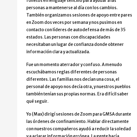
folletos en lenguaje sencillo para ayudar a las
personas a mantenerse al día con los cambios.
También organizamos sesiones de apoyo entre pares
en Zoom dos veces por semana y nos pusimos en
contacto con líderes de autodefensa de más de 35
estados. Las personas con discapacidades
necesitaban un lugar de confianza donde obtener
información clara y actualizada.
Fue un momento aterrador y confuso. A menudo
escuchábamos reglas diferentes de personas
diferentes. Las familias nos decían una cosa, el
personal de apoyo nos decía otra, y nuestros pueblos
también tenían sus propias normas. Era difícil saber
qué seguir.
Yo (Max) dirigí sesiones de Zoom para GMSA durante
las órdenes de confinamiento. Hablar directamente
con nuestros compañeros ayudó a reducir la soledad
y a aclarar información errónea. La gente hacía