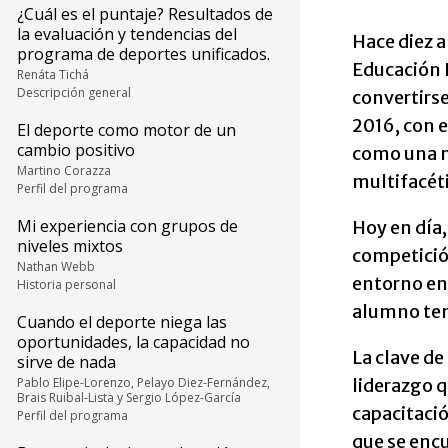
¿Cuál es el puntaje? Resultados de
la evaluación y tendencias del
Hace diez a
programa de deportes unificados.
Educación F
Renáta Tichá
Descripción general
convertirse
2016, con 
El deporte como motor de un
cambio positivo
como una m
Martino Corazza
multifacéti
Perfil del programa
Mi experiencia con grupos de
Hoy en día,
niveles mixtos
competición
Nathan Webb
entorno en
Historia personal
alumno teng
Cuando el deporte niega las
oportunidades, la capacidad no
La clave de
sirve de nada
liderazgo q
Pablo Elipe-Lorenzo, Pelayo Diez-Fernández,
Brais Ruibal-Lista y Sergio López-García
capacitaci
Perfil del programa
que se enc