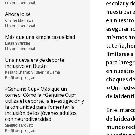
escolar y d
Historia personal
nuestros re
Ahora lo sé
en nuestro
Charlie Mathews
Historia personal
asegurarno
mismos hor
Más que una simple casualidad
Lauren Winkler
tutoría, he
Historia personal
limitarse a
Una nueva era de deporte
para integra
inclusivo en Bután
en nuestro 
Kezang Sherab y Tshering Dema
Perfil del programa
choques de 
«Unified» 
«Genuine Cup» Más que un
torneo: Cómo la «Genuine Cup»
de la ident
utiliza el deporte, la investigación y
la comunidad para fomentar la
En el marco
inclusión de los jóvenes adultos
de la idea 
con neurodiversidad
Sheiludis Moyett
mundo reci
Perfil del programa