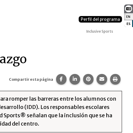
EN
:
Perfil del programa
ES
:
Inclusive Sports
razgo
Compartir esta página en Faceb
Compartir esta página en
Compartir esta pági
Comparte est
Imprim
Compartir esta página
para romper las barreras entre los alumnos con
desarrollo (IDD). Los responsables escolares
d Sports® señalan que la inclusión que se ha
idad del centro.