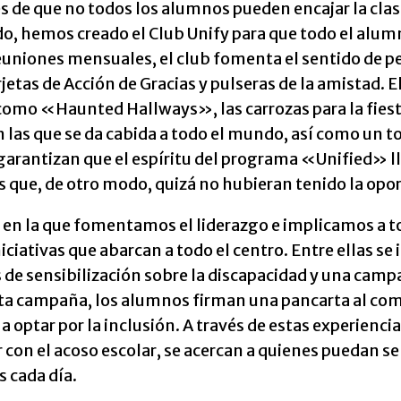
 de que no todos los alumnos pueden encajar la clas
o, hemos creado el Club Unify para que todo el alum
reuniones mensuales, el club fomenta el sentido de p
jetas de Acción de Gracias y pulseras de la amistad.
como «Haunted Hallways», las carrozas para la fiesta 
n las que se da cabida a todo el mundo, así como un t
 garantizan que el espíritu del programa «Unified» l
 que, de otro modo, quizá no hubieran tenido la opor
 en la que fomentamos el liderazgo e implicamos a t
niciativas que abarcan a todo el centro. Entre ellas 
 de sensibilización sobre la discapacidad y una cam
ta campaña, los alumnos firman una pancarta al com
 a optar por la inclusión. A través de estas experienc
 con el acoso escolar, se acercan a quienes puedan s
 cada día.