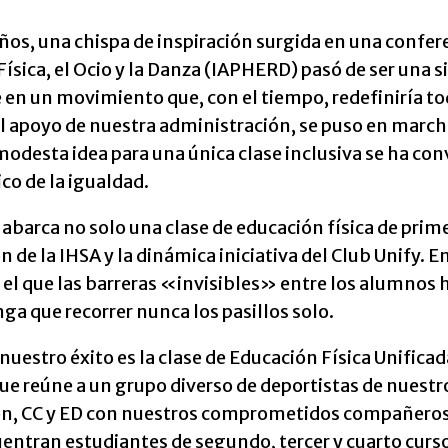
ños, una chispa de inspiración surgida en una conferenc
ísica, el Ocio y la Danza (IAPHERD) pasó de ser una s
 en un movimiento que, con el tiempo, redefiniría tod
el apoyo de nuestra administración, se puso en mar
odesta idea para una única clase inclusiva se ha co
co de la igualdad.
 abarca no solo una clase de educación física de prim
 de la IHSA y la dinámica iniciativa del Club Unify. 
 el que las barreras «invisibles» entre los alumnos
a que recorrer nunca los pasillos solo.
 nuestro éxito es la clase de Educación Física Unificad
ue reúne a un grupo diverso de deportistas de nuestr
ón, CC y ED con nuestros comprometidos compañeros
uentran estudiantes de segundo, tercer y cuarto curs