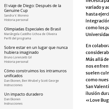
necesita pa
El viaje de Diego: Después de la
variado y 
Genuine Cup
hasta ejer
Sandra V. Moreno
Historia personal
integración
como los pa
Olimpiadas Especiales de Brasil
Universidad
Mariângela Castilho Uchoa de Oliveira
Perfil del programa
En colabora
Sobre estar en un lugar que nunca
considerabl
hubiera imaginado
Bruno Lorenzetti Gil
Más allá d
Historia personal
nos enfrent
Cómo construimos los intramuros
suelen culm
unificados
como nuestr
Dan Ekonen, Ben Wrubel y Scott George
Instrucciones
San Valent
ilusión dur
Un impacto duradero
Dan Ekonen
«Love Bug 
Instrucciones