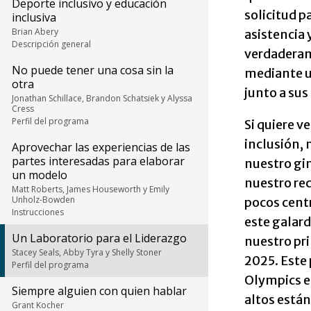
Deporte inclusivo y educación
solicitud p
inclusiva
Brian Abery
asistencia 
Descripción general
verdaderam
No puede tener una cosa sin la
mediante un
otra
junto a su
Jonathan Schillace, Brandon Schatsiek y Alyssa
Cress
Perfil del programa
Si quiere v
inclusión, 
Aprovechar las experiencias de las
partes interesadas para elaborar
nuestro gi
un modelo
nuestro re
Matt Roberts, James Houseworth y Emily
Unholz-Bowden
pocos centr
Instrucciones
este galar
Un Laboratorio para el Liderazgo
nuestro pr
Stacey Seals, Abby Tyra y Shelly Stoner
2025. Este 
Perfil del programa
Olympics e
Siempre alguien con quien hablar
altos está
Grant Kocher