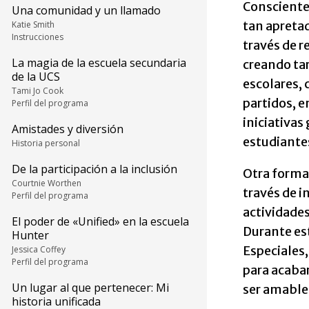
Conscientes
Una comunidad y un llamado
tan apretad
Katie Smith
Instrucciones
través de 
La magia de la escuela secundaria
creando tar
de la UCS
escolares, 
Tami Jo Cook
partidos, e
Perfil del programa
iniciativas
Amistades y diversión
estudiantes
Historia personal
De la participación a la inclusión
Otra forma
Courtnie Worthen
través de i
Perfil del programa
actividades
El poder de «Unified» en la escuela
Durante es
Hunter
Especiales,
Jessica Coffey
Perfil del programa
para acabar
Un lugar al que pertenecer: Mi
ser amables
historia unificada