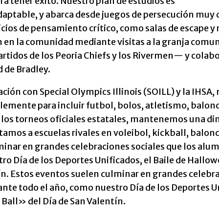
ra tener éxito. Nuestro plan de estudios es
adaptable, y abarca desde juegos de persecución muy
cicios de pensamiento crítico, como salas de escape 
 en la comunidad mediante visitas a la granja comun
rtidos de los Peoria Chiefs y los Rivermen— y colab
 de Bradley.
ción con Special Olympics Illinois (SOILL) y la IHSA,
emente para incluir futbol, bolos, atletismo, balon
e los torneos oficiales estatales, mantenemos una d
amos a escuelas rivales en voleibol, kickball, balon
inar en grandes celebraciones sociales que los alum
o Día de los Deportes Unificados, el Baile de Hallow
ín. Estos eventos suelen culminar en grandes celebr
ante todo el año, como nuestro Día de los Deportes Un
Ball» del Día de San Valentín.