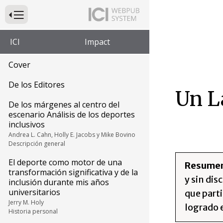
Presione para alternar la navegación principal del sitio web
ICI
Impact
Cover
De los Editores
Un L
De los márgenes al centro del
escenario Análisis de los deportes
inclusivos
Andrea L. Cahn, Holly E. Jacobs y Mike Bovino
Descripción general
El deporte como motor de una
Resume
transformación significativa y de la
y sin dis
inclusión durante mis años
universitarios
que part
Jerry M. Holy
logrado e
Historia personal