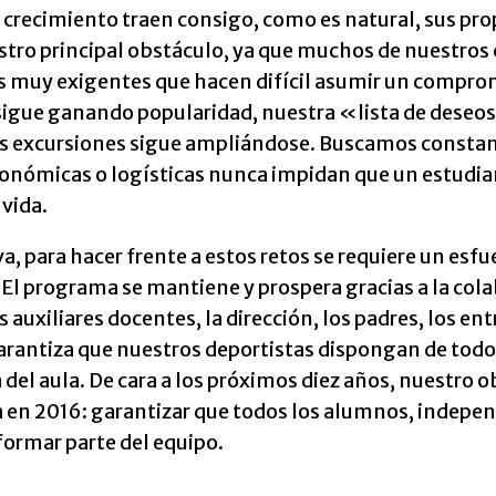
el crecimiento traen consigo, como es natural, sus pro
stro principal obstáculo, ya que muchos de nuestro
 muy exigentes que hacen difícil asumir un comprom
igue ganando popularidad, nuestra «lista de deseos»
ás excursiones sigue ampliándose. Buscamos constan
onómicas o logísticas nunca impidan que un estudian
vida.
va, para hacer frente a estos retos se requiere un es
El programa se mantiene y prospera gracias a la col
os auxiliares docentes, la dirección, los padres, los 
rantiza que nuestros deportistas dispongan de todo l
del aula. De cara a los próximos diez años, nuestro ob
a en 2016: garantizar que todos los alumnos, indepe
formar parte del equipo.