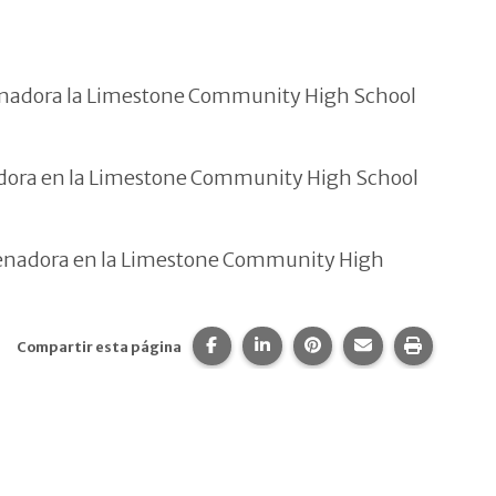
trenadora la Limestone Community High School
nadora en la Limestone Community High School
trenadora en la Limestone Community High
Compartir esta página en Faceboo
Compartir esta página en Li
Compartir esta página
Comparte esta 
Imprime 
Compartir esta página