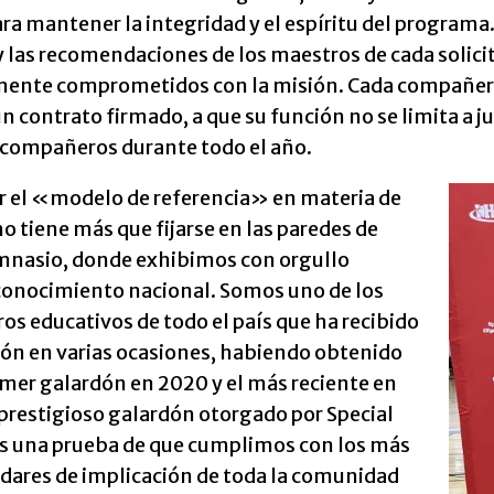
ara mantener la integridad y el espíritu del progra
y las recomendaciones de los maestros de cada solic
ente comprometidos con la misión. Cada compañer
 contrato firmado, a que su función no se limita a ju
s compañeros durante todo el año.
er el «modelo de referencia» en materia de
no tiene más que fijarse en las paredes de
mnasio, donde exhibimos con orgullo
conocimiento nacional. Somos uno de los
os educativos de todo el país que ha recibido
dón en varias ocasiones, habiendo obtenido
imer galardón en 2020 y el más reciente en
prestigioso galardón otorgado por Special
s una prueba de que cumplimos con los más
ndares de implicación de toda la comunidad