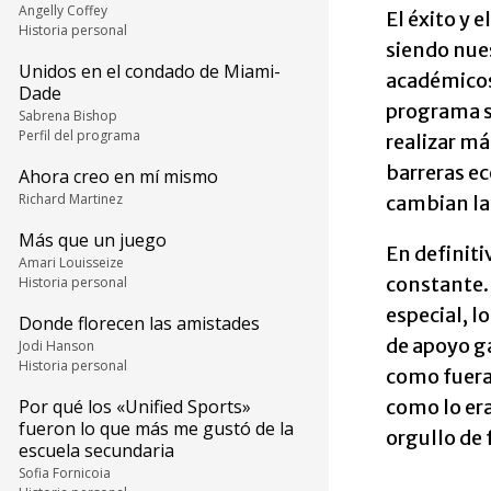
Angelly Coffey
El éxito y 
Historia personal
siendo nue
Unidos en el condado de Miami-
académicos
Dade
programa s
Sabrena Bishop
Perfil del programa
realizar m
barreras ec
Ahora creo en mí mismo
Richard Martinez
cambian la 
Más que un juego
En definiti
Amari Louisseize
constante. 
Historia personal
especial, l
Donde florecen las amistades
de apoyo ga
Jodi Hanson
Historia personal
como fuera 
como lo er
Por qué los «Unified Sports»
fueron lo que más me gustó de la
orgullo de 
escuela secundaria
Sofia Fornicoia