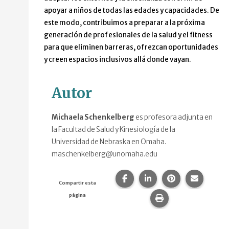
apoyar a niños de todas las edades y capacidades. De
este modo, contribuimos a preparar a la próxima
generación de profesionales de la salud y el fitness
para que eliminen barreras, ofrezcan oportunidades
y creen espacios inclusivos allá donde vayan.
Autor
Michaela Schenkelberg
es profesora adjunta en
la Facultad de Salud y Kinesiología de la
Universidad de Nebraska en Omaha.
maschenkelberg@unomaha.edu
Compartir esta página en F
Compartir esta págin
Compartir esta
Comparte
Compartir esta
página
Imprime esta pág