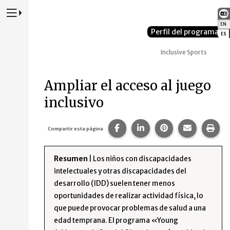
Presione para alternar la navegación principal del sitio web
EN
:
Perfil del programa
ES
:
Inclusive Sports
Ampliar el acceso al juego
inclusivo
Compartir esta página en Fa
Compartir esta página 
Compartir esta p
Comparte 
Imp
Compartir esta página
Resumen
| Los niños con discapacidades
intelectuales y otras discapacidades del
desarrollo (IDD) suelen tener menos
oportunidades de realizar actividad física, lo
que puede provocar problemas de salud a una
edad temprana. El programa «Young