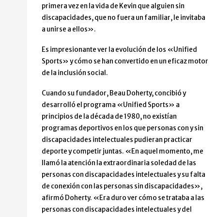
primera vez en la vida de Kevin que alguien sin
discapacidades, que no fuera un familiar, le invitaba
a unirse a ellos».
Es impresionante ver la evolución de los «Unified
Sports» y cómo se han convertido en un eficaz motor
de la inclusión social.
Cuando su fundador, Beau Doherty, concibió y
desarrolló el programa «Unified Sports» a
principios de la década de 1980, no existían
programas deportivos en los que personas con y sin
discapacidades intelectuales pudieran practicar
deporte y competir juntas. «En aquel momento, me
llamó la atención la extraordinaria soledad de las
personas con discapacidades intelectuales y su falta
de conexión con las personas sin discapacidades»,
afirmó Doherty. «Era duro ver cómo se trataba a las
personas con discapacidades intelectuales y del