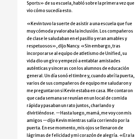
Sports» de su escuela, habló sobre la primera vez que
vio cómo sucedía esto.
«Kevin tuvo la suerte de asistir a una escuela que fue
muy cómoda y valoraba la inclusión. Los compañeros
de clase le saludaban en el pasillo y eran amables y
respetuosos», dijo Nancy. «Sin embargo, tras
incorporarse al equipo de atletismo de Unified, su
vida dio un giro y empezó a entablar amistades
auténticas y sinceras con los alumnos de educación
general. Un día sonó el timbre y, cuando abrí la puerta,
varios de sus compañeros de equipo me saludaron y
me preguntaron si Kevin estaba en casa. Me contaron
que cada semana se reunían en un local de comida
rápida y pasaban un rato juntos, charlando y
divirtiéndose. —Hasta luego, mamá, me voy con mis
amigos —dijo Kevin mientras salía corriendo por la
puerta. En ese momento, mis ojos se llenaron de
lágrimas de felicidad y mi corazón de alegría. «Era la