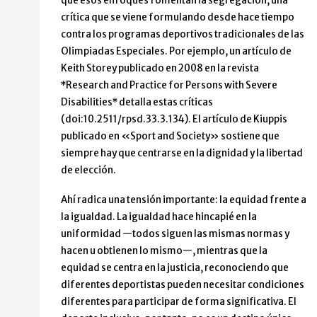
que esos enfoques fomentan la segregación, una
crítica que se viene formulando desde hace tiempo
contra los programas deportivos tradicionales de las
Olimpiadas Especiales. Por ejemplo, un artículo de
Keith Storey publicado en 2008 en la revista
*Research and Practice for Persons with Severe
Disabilities* detalla estas críticas
(doi:10.2511/rpsd.33.3.134). El artículo de Kiuppis
publicado en «Sport and Society» sostiene que
siempre hay que centrarse en la dignidad y la libertad
de elección.
Ahí radica una tensión importante: la equidad frente a
la igualdad. La igualdad hace hincapié en la
uniformidad —todos siguen las mismas normas y
hacen u obtienen lo mismo—, mientras que la
equidad se centra en la justicia, reconociendo que
diferentes deportistas pueden necesitar condiciones
diferentes para participar de forma significativa. El