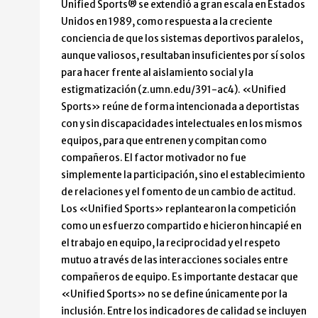
Unified Sports® se extendió a gran escala en Estados
Unidos en 1989, como respuesta a la creciente
conciencia de que los sistemas deportivos paralelos,
aunque valiosos, resultaban insuficientes por sí solos
para hacer frente al aislamiento social y la
estigmatización (z.umn.edu/391-ac4). «Unified
Sports» reúne de forma intencionada a deportistas
con y sin discapacidades intelectuales en los mismos
equipos, para que entrenen y compitan como
compañeros. El factor motivador no fue
simplemente la participación, sino el establecimiento
de relaciones y el fomento de un cambio de actitud.
Los «Unified Sports» replantearon la competición
como un esfuerzo compartido e hicieron hincapié en
el trabajo en equipo, la reciprocidad y el respeto
mutuo a través de las interacciones sociales entre
compañeros de equipo. Es importante destacar que
«Unified Sports» no se define únicamente por la
inclusión. Entre los indicadores de calidad se incluyen