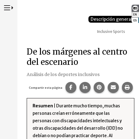
Presione para alternar la navegación principal del sitio web
EN
:
Descripción general
ES
:
Inclusive Sports
De los márgenes al centro
del escenario
Análisis de los deportes inclusivos
Compartir esta página en Fa
Compartir esta página 
Compartir esta p
Comparte 
Imp
Compartir esta página
Resumen
| Durante mucho tiempo, muchas
personas creían erróneamente que las
personas con discapacidades intelectuales y
otras discapacidades del desarrollo (IDD) no
debían o no podían practicar deporte. Al