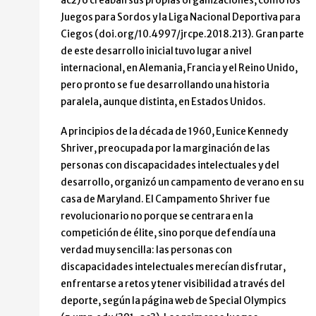
ac2) o creaban sus propias organizaciones, como los
Juegos para Sordos y la Liga Nacional Deportiva para
Ciegos (doi.org/10.4997/jrcpe.2018.213). Gran parte
de este desarrollo inicial tuvo lugar a nivel
internacional, en Alemania, Francia y el Reino Unido,
pero pronto se fue desarrollando una historia
paralela, aunque distinta, en Estados Unidos.
A principios de la década de 1960, Eunice Kennedy
Shriver, preocupada por la marginación de las
personas con discapacidades intelectuales y del
desarrollo, organizó un campamento de verano en su
casa de Maryland. El Campamento Shriver fue
revolucionario no porque se centrara en la
competición de élite, sino porque defendía una
verdad muy sencilla: las personas con
discapacidades intelectuales merecían disfrutar,
enfrentarse a retos y tener visibilidad a través del
deporte, según la página web de Special Olympics