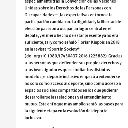
especialmente tras la Convención de las Naciones
Unidas sobre los Derechos de las Personas con
Discapacidades—, las expectativas en torno a la
participación cambiaron. La dignidad y la libertad de
elección pasaron a ocupar un lugar central en el
debate, y el mero hecho de estar presente ya no era
suficiente, tal y como señaló Florian Kiuppis en 2018
en la revista *Sport in Society*
(doi.org/10.1080/17430437.2016.1225882). Gracias
a las personas que defienden sus propios derechos y
a los investigadores que estudian los distintos
modelos, el deporte inclusivo empezó a entenderse
no solo como acceso al deporte, sino como acceso a
espacios sociales compartidos en los que pudieran
desarrollarse las relaciones y el entendimiento
mutuo. Este enfoque más amplio sentó las bases para
la siguiente etapa en la evolución del deporte
inclusivo.