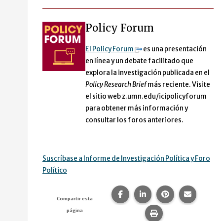
Policy Forum
El Policy Forum
es una presentación
en línea y un debate facilitado que
explora la investigación publicada en el
Policy Research Brief
más reciente. Visite
el sitio web z.umn.edu/icipolicyforum
para obtener más información y
consultar los foros anteriores.
Suscríbase a Informe de Investigación Política y Foro
Político
Compartir esta página en F
Compartir esta págin
Compartir esta
Comparte
Compartir esta
página
Imprime esta pág