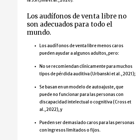
la SSI (Jilla et al., 2020).
Los audífonos de venta libre no
son adecuados para todo el
mundo.
Los audífonos de venta libre menos caros
pueden ayudar a algunos adultos, pero:
No se recomiendan clínicamente para muchos
tipos de pérdida auditiva (Urbanski et al., 2021);
Se basan en un modelo de autoajuste, que
puede no funcionar para las personas con
discapacidad intelectual o cognitiva (Cross et
al., 2022), y
Pueden ser demasiado caros para las personas
con ingresos limitados o fijos.