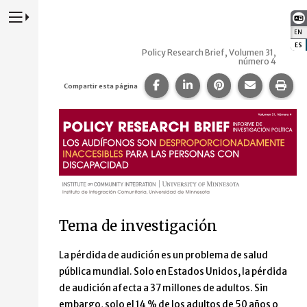
Presione para alternar la navegación principal del sitio web
EN
:
ES
:
Policy Research Brief, Volumen 31,
número 4
Compartir esta página en Fa
Compartir esta página 
Compartir esta p
Comparte 
Imp
Compartir esta página
Los audífonos son despropor
Tema de investigación
La pérdida de audición es un problema de salud
pública mundial. Solo en Estados Unidos, la pérdida
de audición afecta a 37 millones de adultos. Sin
embargo, solo el 14 % de los adultos de 50 años o