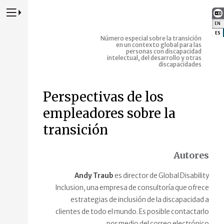
Presione para alternar la navegación principal del sitio web
EN
:
ES
:
Número especial sobre la transición
en un contexto global para las
personas con discapacidad
intelectual, del desarrollo y otras
discapacidades
Perspectivas de los
empleadores sobre la
transición
Autores
Andy Traub
es director de Global Disability
Inclusion, una empresa de consultoría que ofrece
estrategias de inclusión de la discapacidad a
clientes de todo el mundo. Es posible contactarlo
por medio del correo electrónico