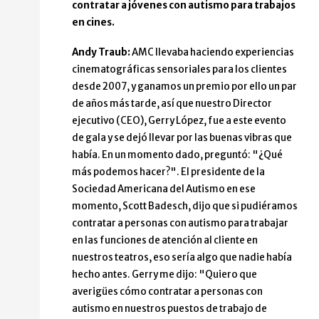
contratar a jóvenes con autismo para trabajos
en cines.
Andy Traub:
AMC llevaba haciendo experiencias
cinematográficas sensoriales para los clientes
desde 2007, y ganamos un premio por ello un par
de años más tarde, así que nuestro Director
ejecutivo (CEO), Gerry López, fue a este evento
de gala y se dejó llevar por las buenas vibras que
había. En un momento dado, preguntó: "¿Qué
más podemos hacer?". El presidente de la
Sociedad Americana del Autismo en ese
momento, Scott Badesch, dijo que si pudiéramos
contratar a personas con autismo para trabajar
en las funciones de atención al cliente en
nuestros teatros, eso sería algo que nadie había
hecho antes. Gerry me dijo: "Quiero que
averigües cómo contratar a personas con
autismo en nuestros puestos de trabajo de