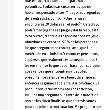
más me acerco a la máquina para hacer
palomitas. Todas esas cosas en las que no
habíamos pensado antes. Y luego las preguntas
de la entrevista, como: "¿Qué harías si
encontraras 20 dólares en el suelo?" Usted y yo
podríamos jugar a ese juego y dar la respuesta
"correcta", frente a la respuesta honesta, que
obtuvimos de cerca del 90% de las personas a
las que preguntamos con autismo, que fue
metérselo en el bolsillo. Y entonces pensamos,
¿qué es lo que realmente estamos pidiendo? Si
les enseñamos lo que deben hacer con cualquier
cosa valiosa que encuentren y luego les
preguntamos si les parece bien y dicen que sí,
entonces seguimos adelante. Así lo hicimos. Se
produjeron varios momentos de reflexión,
incluida una pregunta punzante de la madre de
uno de los cinco finalistas que entrevistamos
para esa primera contratación. Me preguntó qué