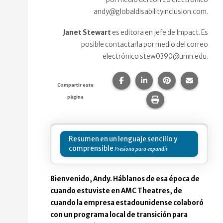
andy@globaldisabilityinclusion.com.
Janet Stewart
es editora en jefe de Impact. Es
posible contactarla por medio del correo
electrónico stew0390@umn.edu.
Compartir esta página en F
Compartir esta págin
Compartir esta
Comparte
Compartir esta
página
Imprime esta pág
Resumen en un lenguaje sencillo y
comprensible
Bienvenido, Andy. Háblanos de esa época de
cuando estuviste en AMC Theatres, de
cuando la empresa estadounidense colaboró
con un programa local de transición para