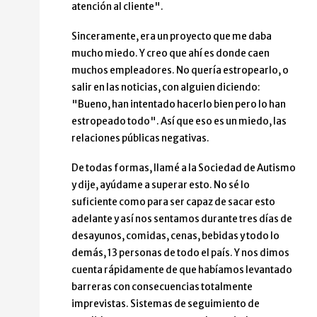
atención al cliente".
Sinceramente, era un proyecto que me daba
mucho miedo. Y creo que ahí es donde caen
muchos empleadores. No quería estropearlo, o
salir en las noticias, con alguien diciendo:
"Bueno, han intentado hacerlo bien pero lo han
estropeado todo". Así que eso es un miedo, las
relaciones públicas negativas.
De todas formas, llamé a la Sociedad de Autismo
y dije, ayúdame a superar esto. No sé lo
suficiente como para ser capaz de sacar esto
adelante y así nos sentamos durante tres días de
desayunos, comidas, cenas, bebidas y todo lo
demás, 13 personas de todo el país. Y nos dimos
cuenta rápidamente de que habíamos levantado
barreras con consecuencias totalmente
imprevistas. Sistemas de seguimiento de