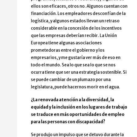
ellos son eficaces, otros no. Algunos cuentan con
financiación. Los empleadores desconfían de la
logística, y algunos estados llevan un retraso
considerable en la concesión de los incentivos
que las empresas deberían recibir. La Unión
Europea tiene algunas asociaciones
prometedoras entre el gobierno y los
empresarios, y me gustaría ver más de eso en
todo el mundo. Sea lo que sea lo que se nos
ocurra tiene que ser una estrategia sostenible. Si
se puede cambiar de un plumazo por una
legislatura, puede hacernos morir en el agua.
¿La renovada atención a la diversidad, la
equidad y la inclusión en los lugares de trabajo
se traduce en más oportunidades de empleo
para las personas con discapacidad?
Se produjo un impulso que se detuvo durante la