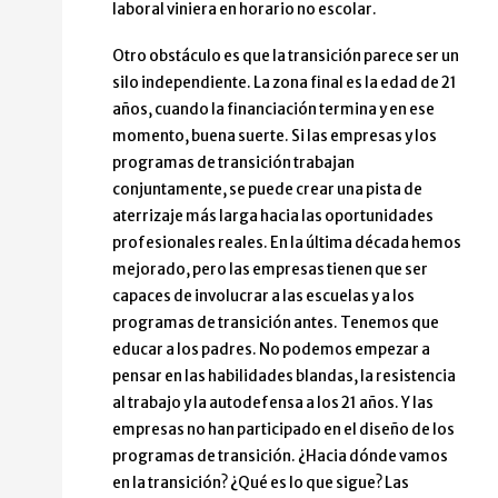
laboral viniera en horario no escolar.
Otro obstáculo es que la transición parece ser un
silo independiente. La zona final es la edad de 21
años, cuando la financiación termina y en ese
momento, buena suerte. Si las empresas y los
programas de transición trabajan
conjuntamente, se puede crear una pista de
aterrizaje más larga hacia las oportunidades
profesionales reales. En la última década hemos
mejorado, pero las empresas tienen que ser
capaces de involucrar a las escuelas y a los
programas de transición antes. Tenemos que
educar a los padres. No podemos empezar a
pensar en las habilidades blandas, la resistencia
al trabajo y la autodefensa a los 21 años. Y las
empresas no han participado en el diseño de los
programas de transición. ¿Hacia dónde vamos
en la transición? ¿Qué es lo que sigue? Las