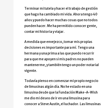
Terminar mi tutela y hacer el trabajo de gestión
que hago ha cambiado mi vida. Ahora tengo 40
años y puedo hacer muchas cosas que no todos
pueden hacer. Me ha permitido conocer gente,
contar mi historia y viajar.
A medida que envejezco, tomar mis propias
decisiones es importante para mí. Tengo una
hermana y una prima a las que puedo recurrir
para que me apoyen si mis padres no pueden
mantenerme, y también tengo un poder notarial
vigente.
Todavía pienso en comenzar mi propio negocio
de limusinas algún día. No he estado en una
limusina desde que la Fundación Make-A-Wish
me dio mi deseo de ir en una limusina para
conocer a Steve Austin, el luchador. Las limusinas