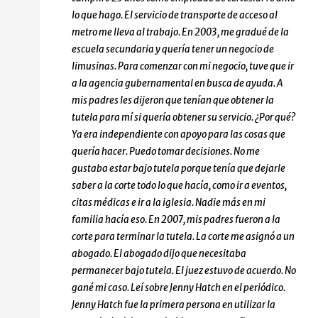
lo que hago. El servicio de transporte de acceso al
metro me lleva al trabajo. En 2003, me gradué de la
escuela secundaria y quería tener un negocio de
limusinas. Para comenzar con mi negocio, tuve que ir
a la agencia gubernamental en busca de ayuda. A
mis padres les dijeron que tenían que obtener la
tutela para mí si quería obtener su servicio. ¿Por qué?
Ya era independiente con apoyo para las cosas que
quería hacer. Puedo tomar decisiones. No me
gustaba estar bajo tutela porque tenía que dejarle
saber a la corte todo lo que hacía, como ir a eventos,
citas médicas e ir a la iglesia. Nadie más en mi
familia hacía eso. En 2007, mis padres fueron a la
corte para terminar la tutela. La corte me asignó a un
abogado. El abogado dijo que necesitaba
permanecer bajo tutela. El juez estuvo de acuerdo. No
gané mi caso. Leí sobre Jenny Hatch en el periódico.
Jenny Hatch fue la primera persona en utilizar la