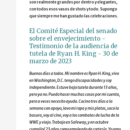
son realmente grandes por dentro y elegantes,
con todos esos vasos de shots y todo. Supongo
que siempre me han gustado las celebraciones.
El Comité Especial del senado
sobre el envejecimiento -
Testimonio de la audiencia de
tutela de Ryan H. King - 30 de
marzo de 2023
Buenos días a todos. Mi nombre es Ryan H. King, vivo
en Washington, D.C. tengo discapacidades y soy
independiente. Estuve bajo tutela durante 13 años,
pero ya no. Puedo hacer muchas cosas por mi cuenta,
pero a veces necesito ayuda. Cocino tres días a la
semana con apoyo, lavo mi ropa y mis platos, saco la
basura, voy al cine, voy a los combates de lucha de la
WWE y viajo. Trabajo en Safeway, y en octubre
cumpliré 23 años como empleado de cortesía. Yo amo