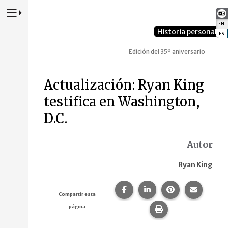
Presione para alternar la navegación principal del sitio web
EN
:
Historia personal
ES
:
Edición del 35º aniversario
Actualización: Ryan King
testifica en Washington,
D.C.
Autor
Ryan King
Compartir esta página en F
Compartir esta págin
Compartir esta
Comparte
Compartir esta
página
Imprime esta pág