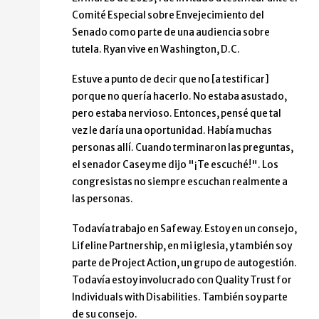
Comité Especial sobre Envejecimiento del
Senado como parte de una audiencia sobre
tutela. Ryan vive en Washington, D.C.
Estuve a punto de decir que no [a testificar]
porque no quería hacerlo. No estaba asustado,
pero estaba nervioso. Entonces, pensé que tal
vez le daría una oportunidad. Había muchas
personas allí. Cuando terminaron las preguntas,
el senador Casey me dijo "¡Te escuché!". Los
congresistas no siempre escuchan realmente a
las personas.
Todavía trabajo en Safeway. Estoy en un consejo,
Lifeline Partnership, en mi iglesia, y también soy
parte de Project Action, un grupo de autogestión.
Todavía estoy involucrado con Quality Trust for
Individuals with Disabilities. También soy parte
de su consejo.