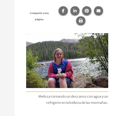
Compartir esta página en F
Compartir esta págin
Compartir esta
Comparte
Compartir esta
página
Imprime esta pág
Melissa tomando un descanso con agua y un
refrigerio en la belleza de las montañas.