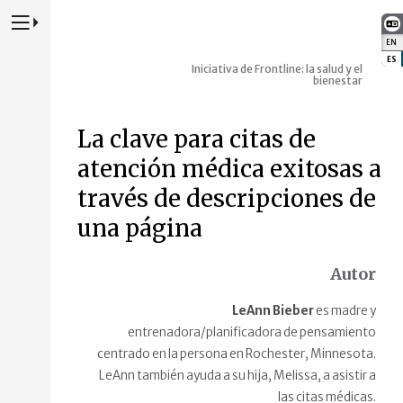
Presione para alternar la navegación principal del sitio web
EN
:
ES
:
Iniciativa de Frontline: la salud y el
bienestar
La clave para citas de
atención médica exitosas a
través de descripciones de
una página
Autor
LeAnn Bieber
es madre y
entrenadora/planificadora de pensamiento
centrado en la persona en Rochester, Minnesota.
LeAnn también ayuda a su hija, Melissa, a asistir a
las citas médicas.