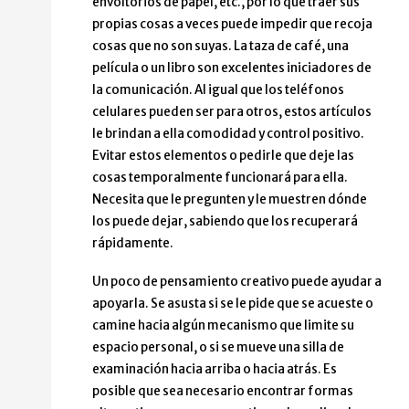
envoltorios de papel, etc., por lo que traer sus
propias cosas a veces puede impedir que recoja
Qué es importante para mi
cosas que no son suyas. La taza de café, una
película o un libro son excelentes iniciadores de
Tener personas que conozco a mi alrededor
la comunicación. Al igual que los teléfonos
Ser incluida incluso cuando no puedo decir nad
celulares pueden ser para otros, estos artículos
Tener algo en mis manos, una botella, una foto
le brindan a ella comodidad y control positivo.
Cosas que me gusta hacer:
Evitar estos elementos o pedirle que deje las
cosas temporalmente funcionará para ella.
Ver películas
Necesita que le pregunten y le muestren dónde
Escuchar música
los puede dejar, sabiendo que los recuperará
Ver fotografías
rápidamente.
Proyectos de color y arte algunas veces
Un poco de pensamiento creativo puede ayudar a
Cómo apoyarme mejor:
apoyarla. Se asusta si se le pide que se acueste o
camine hacia algún mecanismo que limite su
Infórmeme de las opciones, algo visual es mejo
espacio personal, o si se mueve una silla de
Sé que necesito tiempo para responder pregunta
examinación hacia arriba o hacia atrás. Es
Me gusta reír. A veces necesito apoyo extra pa
posible que sea necesario encontrar formas
NO me gustan los gritos ni los ruidos repentinos