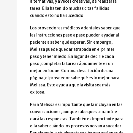
alternativas, y a veces creativas, de realizar la
A veces, lo que recojo puede no ser mío o ser 
tarea. Ella ha tenido muchas citas fallidas
cuando esto no ha sucedido.
Este Perfil de Atención Médica Centrado en la Person
Los proveedores médicos y dentales saben que
Mí
las instrucciones paso a paso pueden ayudar al
Alguien más (especifique el nombre y la función
paciente a saber qué esperar. Sin embargo,
Logotipo para CMS
Melissa puede quedar atrapada en el primer
paso y tener miedo. En lugar de decirle cada
Un semicírculo azul y uno amarillo que comienzan en la
paso, completar la tarea rápidamente es un
mejor enfoque. Con una descripción de una
Logotipo para ACL
página, el proveedor sabe qué es lo mejor para
Melissa. Esto ayuda a que la visita sea más
Tres íconos de una persona sosteniendo su brazo como s
exitosa.
Logotipo para NCAPPS
Para Melissa es importante que la incluyan en las
Imagen curricular con la mitad izquierda amarilla, la 
conversaciones, aunque sabe que su mamá le
dará las respuestas. También es importante para
Visite ncapps/aci.gov para obtener consejos sobre c
ella saber cuándo los procesos no van a suceder.