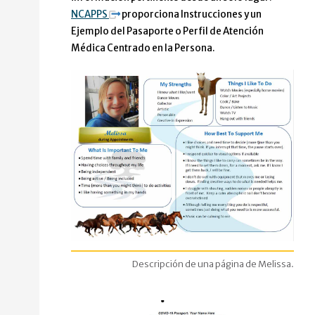
NCAPPS
proporciona Instrucciones y un
Ejemplo del Pasaporte o Perfil de Atención
Médica Centrado en la Persona.
Descripción de una página de Melissa.
Imagen de la descripción de una 
Melissa es una mujer sonriente, con cabello rubio rojizo