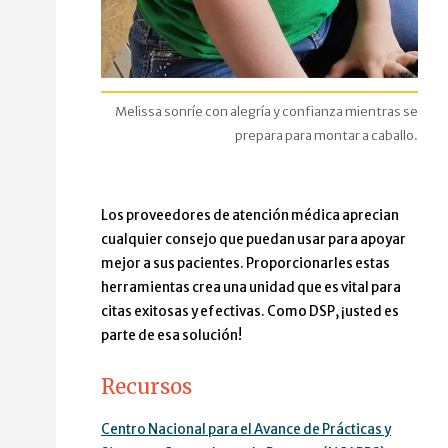
Síntomas actuales de Covid-19 Cuándo comenzó
Foto de seis caballos cafés de diferentes colores cor
Temperatura superior a 100.4F
Tos seca
Melissa sonríe con alegría y confianza mientras se
Malestar / Fatiga
prepara para montar a caballo.
Dificultad para respirar
Congestión nasal
Los proveedores de atención médica aprecian
cualquier consejo que puedan usar para apoyar
Diarrea
mejor a sus pacientes. Proporcionarles estas
herramientas crea una unidad que es vital para
Pérdida del olfato/gusto
citas exitosas y efectivas. Como DSP, ¡usted es
parte de esa solución!
Dolor de garganta Nivel bajo de oxígeno en la sangre
Dolor de cabeza
Recursos
Factores de riesgo de gravedad de Covid-19 (marque
Centro Nacional para el Avance de Prácticas y