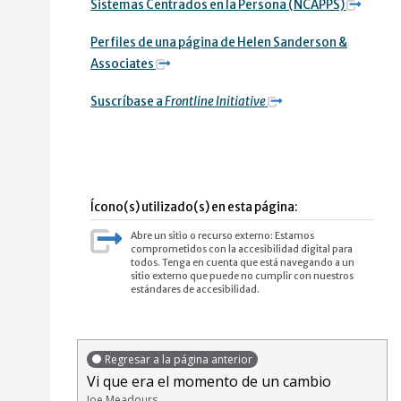
Sistemas Centrados en la Persona (NCAPPS)
Residente de cuidado a largo plazo
Perfiles de una página de Helen Sanderson &
Trasplante
Associates
EPOC/Enfisema/Asma
Suscríbase a
Frontline Initiative
Fumador actual / Exfumador
Enfermedad del hígado
Trastorno intelectual
Ícono(s) utilizado(s) en esta página:
Abre un sitio o recurso externo: Estamos
Cardiopatía
comprometidos con la accesibilidad digital para
todos. Tenga en cuenta que está navegando a un
sitio externo que puede no cumplir con nuestros
Uso de corticosteroides
estándares de accesibilidad.
Enfermedad mental/uso de sustancias
Cáncer
Regresar a la página anterior
Vi que era el momento de un cambio
65 años o más
Joe Meadours