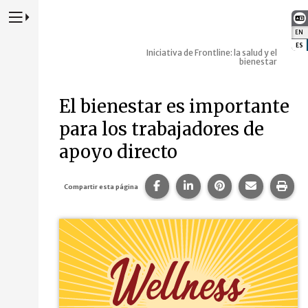
Presione para alternar la navegación principal del sitio web
EN
:
ES
:
Iniciativa de Frontline: la salud y el
bienestar
El bienestar es importante
para los trabajadores de
apoyo directo
Compartir esta página en Fa
Compartir esta página 
Compartir esta p
Comparte 
Imp
Compartir esta página