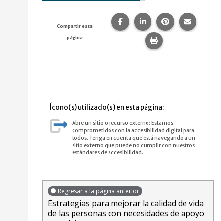
Compartir esta página en F
Compartir esta págin
Compartir esta
Comparte
Compartir esta
página
Imprime esta pág
Ícono(s) utilizado(s) en esta página:
Abre un sitio o recurso externo: Estamos
comprometidos con la accesibilidad digital para
todos. Tenga en cuenta que está navegando a un
sitio externo que puede no cumplir con nuestros
estándares de accesibilidad.
Regresar a la página anterior
Estrategias para mejorar la calidad de vida
de las personas con necesidades de apoyo