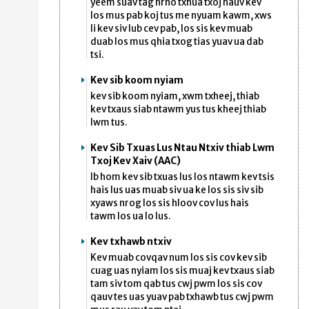
yeem suav tag nrho txhua txoj hauv kev
los mus pab koj tus me nyuam kawm, xws
li kev siv lub cev pab, los sis kev muab
duab los mus qhia txog tias yuav ua dab
tsi.
Kev sib koom nyiam
kev sib koom nyiam, xwm txheej, thiab
kev txaus siab ntawm yus tus kheej thiab
lwm tus.
Kev Sib Txuas Lus Ntau Ntxiv thiab Lwm
Txoj Kev Xaiv (AAC)
Ib hom kev sib txuas lus los ntawm kev tsis
hais lus uas muab siv ua ke los sis siv sib
xyaws nrog los sis hloov cov lus hais
tawm los ua lo lus.
Kev txhawb ntxiv
Kev muab covqav num los sis cov kev sib
cuag uas nyiam los sis muaj kev txaus siab
tam siv tom qab tus cwj pwm los sis cov
qauv tes uas yuav pab txhawb tus cwj pwm