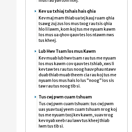
mus rau yav tom ntej.
Kev ua txhiaj txhais hais qhia
Kev maj mam thiab ua tej kauj ruam qhia
tsawg zuj zus los mus txog rau tsis qhia
hlo li lawm, kom koj tus me nyuam kawm
los mus ua qhov qauv tes los ntawm nws
tus kheej.
Lub Hwv Tsam los mus Kawm
Kev muab lub hwv tsam rau tus me nyuam
los mus kawm cov qauv tes tshiab, xws li
kev taw tes rau tus noog hauv phau ntawv
duab thiab muab theem cia rau koj tus me
nyuam los mus hais lo lus “noog” los sis
taw rau tus noog tib si.
Tus cwj pwm cuam tshuam
Tus cwj pwm cuam tshuam: tus cwj pwm
uas yuav tuaj yeem cuam tshuam nrog koj
tus me nyuam txoj kev kawm, suav nrog
kev nyab xeeb rau lawv tus kheej thiab
lwm tus tib si.