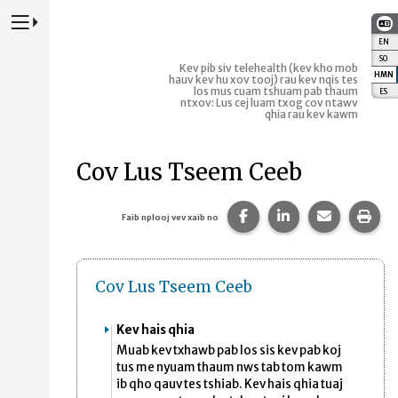
Nias txhawm rau Swb Qhov Kev Coj Kev Xub Thawj Mus Rau Tus Vev Xaib Mu
EN
:
E
SO
:
S
Kev pib siv telehealth (kev kho mob
HMN
:
hauv kev hu xov tooj) rau kev nqis tes
los mus cuam tshuam pab thaum
ES
:
E
ntxov: Lus cej luam txog cov ntawv
qhia rau kev kawm
Cov Lus Tseem Ceeb
Faib nplooj vev xaib n
Faib nplooj vev 
Faib qhia 
Lua
Faib nplooj vev xaib no
Cov Lus Tseem Ceeb
Kev hais qhia
Muab kev txhawb pab los sis kev pab koj
tus me nyuam thaum nws tab tom kawm
ib qho qauv tes tshiab. Kev hais qhia tuaj