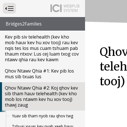
Nias txhawm rau Swb Qhov Kev Coj Kev Xub Thawj Mus Rau Tus Vev Xaib Mu
Bridges2Families
Kev pib siv telehealth (kev kho
mob hauv kev hu xov tooj) rau kev
Qhov
nqis tes los mus cuam tshuam pab
thaum ntxov: Lus cej luam txog cov
ntawv qhia rau kev kawm
tele
Qhov Ntawv Qhia #1: Kev pib los
mus sib txuas lus
tooj
Qhov Ntawv Qhia #2: Koj qhov kev
sib tham hauv telehealth (kev kho
mob los ntawm kev hu xov tooj)
thawj zaug
Yuav sib tham nyob rau qhov twg
Tshuaj xyuas kev nyab xeeb hauv