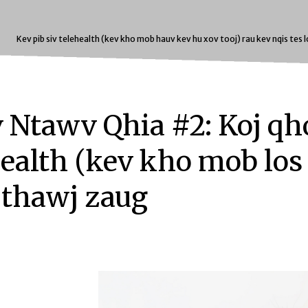
s Los
Kev pib siv telehealth (kev kho mob hauv kev hu xov tooj) rau kev nqis te
 Ntawv Qhia #2: Koj qh
health (kev kho mob lo
) thawj zaug