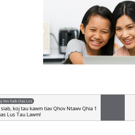
j Vev Xaib Dau Los
 siab, koj tau kawm tiav Qhov Ntawv Qhia 1
uas Lus Tau Lawm!