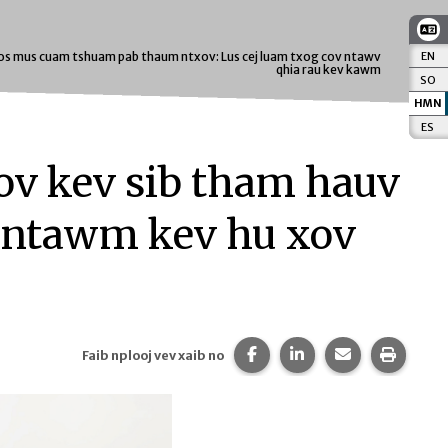
EN
:
E
s los mus cuam tshuam pab thaum ntxov: Lus cej luam txog cov ntawv
qhia rau kev kawm
SO
:
S
HMN
:
ES
:
E
ov kev sib tham hauv
s ntawm kev hu xov
Faib nplooj vev xaib no m
Faib nplooj vev xai
Faib qhia npl
Luam n
Faib nplooj vev xaib no