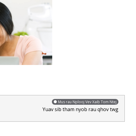
Mus rau Nplooj Vev Xaib Tom Ntej
Yuav sib tham nyob rau qhov twg