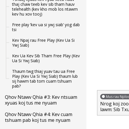
thaj chaw teeb kev sib tham hauv
telehealth (kev kho mob los ntawm
kev hu xov tooj)
Free play ‘kev ua si ywj siab’ yog dab
tsi
Kev Npaj rau Free Play (Kev Ua Si
Ywj Siab)
Kev Ua Kev Sib Tham Free Play (Kev
Ua Si Ywj Siab)
Thaum twg thiaj yuav tau ua Free
Play (Kev Ua Si Ywj Siab) thaum lub
sij hawm tab tom cuam tshuam
pab?
Qhov Ntawv Qhia #3: Kev ntsuam
Mus rau Nploo
xyuas koj tus me nyuam
Nrog koj zoo
lawm: Sib Tx
Qhov Ntawv Qhia #4: Kev cuam
tshuam pab koj tus me nyuam