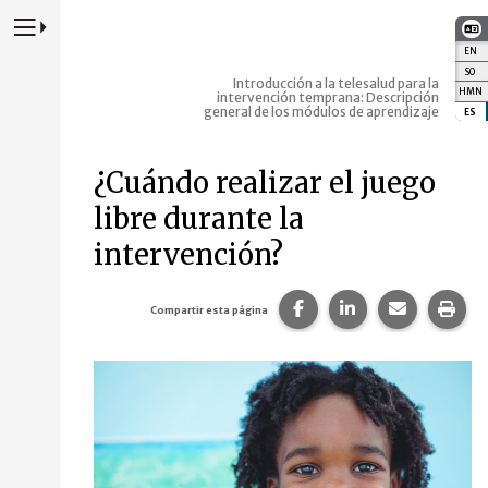
Presione para alternar la navegación principal del sitio web
EN
:
E
SO
:
S
Introducción a la telesalud para la
HMN
:
intervención temprana: Descripción
general de los módulos de aprendizaje
ES
:
E
¿Cuándo realizar el juego
libre durante la
intervención?
Compartir esta página
Compartir esta p
Comparte 
Imp
Compartir esta página