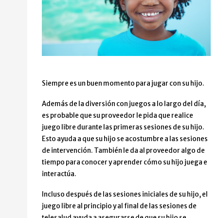
Siempre es un buen momento para jugar con su hijo.
Además de la diversión con juegos a lo largo del día,
es probable que su proveedor le pida que realice
juego libre durante las primeras sesiones de su hijo.
Esto ayuda a que su hijo se acostumbre a las sesiones
de intervención. También le da al proveedor algo de
tiempo para conocer y aprender cómo su hijo juega e
interactúa.
Incluso después de las sesiones iniciales de su hijo, el
juego libre al principio y al final de las sesiones de
telesalud ayuda a asegurarse de que su hijo se