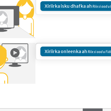
Xiriirka isku dhafka ah
Xiriirka onleenka ah