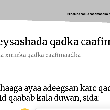
Bilaabida qadka caafimaadka 
ysashada qadka caafi
a xiriirka qadka caafimaadka
haaga ayaa adeegsan karo qad
id qaabab kala duwan, sida: