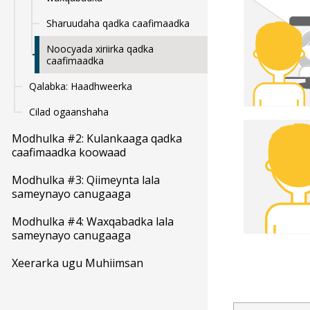
Sharuudaha qadka caafimaadka
Noocyada xiriirka qadka
caafimaadka
Qalabka: Haadhweerka
Cilad ogaanshaha
Modhulka #2: Kulankaaga qadka
caafimaadka koowaad
Modhulka #3: Qiimeynta lala
sameynayo canugaaga
Modhulka #4: Waxqabadka lala
sameynayo canugaaga
Xeerarka ugu Muhiimsan