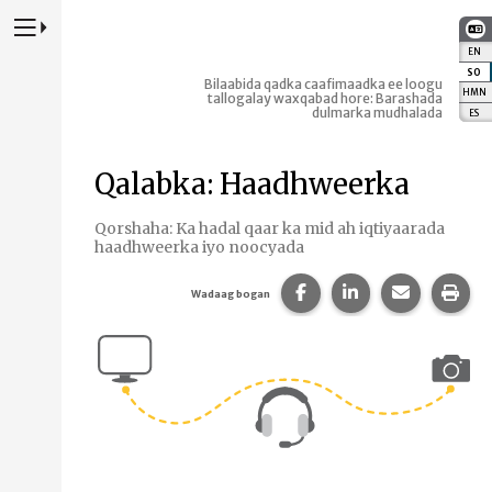
Riix si aad u Daartid Websaydka Kormeerida Koowaad
EN
:
E
SO
:
Bilaabida qadka caafimaadka ee loogu
HMN
:
tallogalay waxqabad hore: Barashada
dulmarka mudhalada
ES
:
E
Qalabka: Haadhweerka
Qorshaha: Ka hadal qaar ka mid ah iqtiyaarada
haadhweerka iyo noocyada
Ku wadaag boggaan F
La wadaag bogga
Ku wadaag
Daa
Wadaag bogan