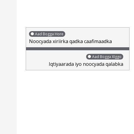
Aad Bogga Hore
Noocyada xiriirka qadka caafimaadka
Aad Bogga XIggo
Iqtiyaarada iyo noocyada qalabka