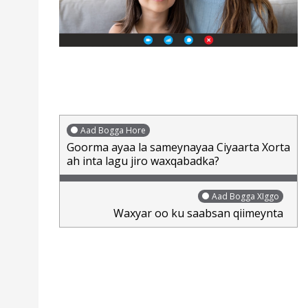
Aad Bogga Hore
Goorma ayaa la sameynayaa Ciyaarta Xorta
ah inta lagu jiro waxqabadka?
Aad Bogga XIggo
Waxyar oo ku saabsan qiimeynta