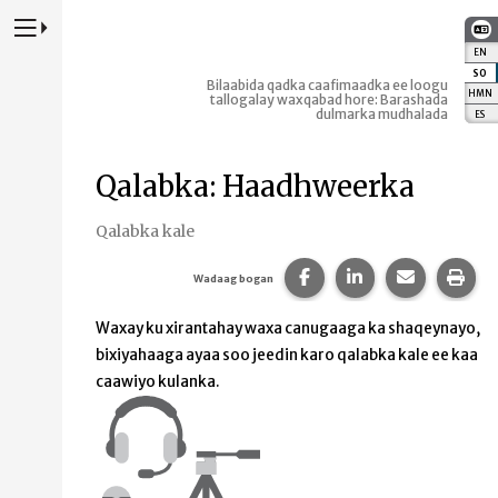
Riix si aad u Daartid Websaydka Kormeerida Koowaad
EN
:
E
SO
:
Bilaabida qadka caafimaadka ee loogu
HMN
:
tallogalay waxqabad hore: Barashada
dulmarka mudhalada
ES
:
E
Qalabka: Haadhweerka
Qalabka kale
Ku wadaag boggaan F
La wadaag bogga
Ku wadaag
Daa
Wadaag bogan
Waxay ku xirantahay waxa canugaaga ka shaqeynayo,
bixiyahaaga ayaa soo jeedin karo qalabka kale ee kaa
caawiyo kulanka.