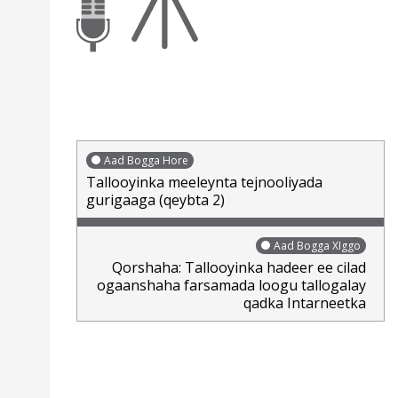
Aad Bogga Hore
Tallooyinka meeleynta tejnooliyada
gurigaaga (qeybta 2)
Aad Bogga XIggo
Qorshaha: Tallooyinka hadeer ee cilad
ogaanshaha farsamada loogu tallogalay
qadka Intarneetka