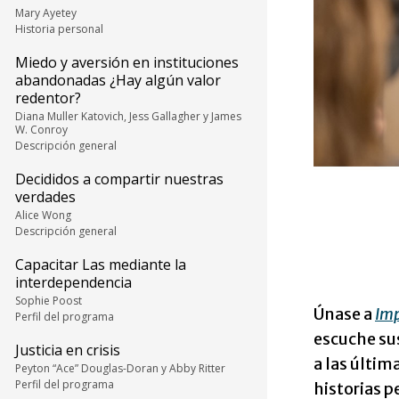
Mary Ayetey
Historia personal
Miedo y aversión en instituciones
abandonadas ¿Hay algún valor
redentor?
Diana Muller Katovich, Jess Gallagher y James
W. Conroy
Descripción general
Decididos a compartir nuestras
verdades
Alice Wong
Descripción general
Capacitar Las mediante la
interdependencia
Sophie Poost
Únase a
Im
Perfil del programa
escuche sus
Justicia en crisis
a las últi
Peyton “Ace” Douglas-Doran y Abby Ritter
Perfil del programa
historias p