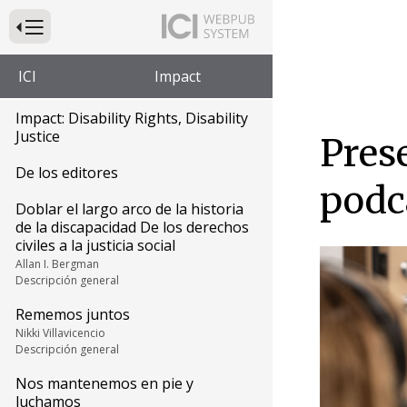
Presione para alternar la navegación principal del sitio web
ICI
Impact
Impact: Disability Rights, Disability
Justice
Pres
De los editores
podc
Doblar el largo arco de la historia
de la discapacidad De los derechos
civiles a la justicia social
Allan I. Bergman
Descripción general
Rememos juntos
Nikki Villavicencio
Descripción general
Nos mantenemos en pie y
luchamos