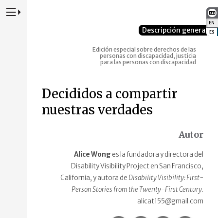
Presione para alternar la navegación principal del sitio web
EN
:
Descripción general
ES
:
Edición especial sobre derechos de las
personas con discapacidad, justicia
para las personas con discapacidad
Decididos a compartir
nuestras verdades
Autor
Alice Wong
es la fundadora y directora del
Disability Visibility Project en San Francisco,
California, y autora de
Disability Visibility: First-
Person Stories from the Twenty-First Century
.
alicat155@gmail.com