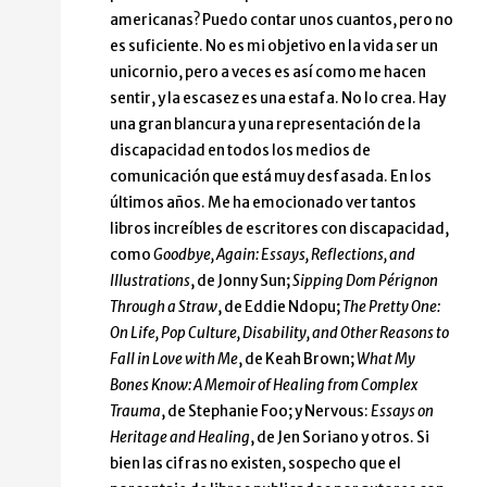
americanas? Puedo contar unos cuantos, pero no
es suficiente. No es mi objetivo en la vida ser un
unicornio, pero a veces es así como me hacen
sentir, y la escasez es una estafa. No lo crea. Hay
una gran blancura y una representación de la
discapacidad en todos los medios de
comunicación que está muy desfasada. En los
últimos años. Me ha emocionado ver tantos
libros increíbles de escritores con discapacidad,
como
Goodbye, Again: Essays, Reflections, and
Illustrations
, de Jonny Sun;
Sipping Dom Pérignon
Through a Straw
, de Eddie Ndopu;
The Pretty One:
On Life, Pop Culture, Disability, and Other Reasons to
Fall in Love with Me
, de Keah Brown;
What My
Bones Know: A Memoir of Healing from Complex
Trauma
, de Stephanie Foo; y Nervous:
Essays on
Heritage and Healing
, de Jen Soriano y otros. Si
bien las cifras no existen, sospecho que el