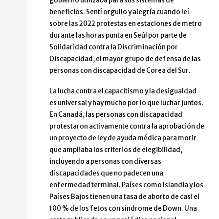
gobierno utilizaba para sus sistemas de
beneficios. Sentí orgullo y alegría cuando leí
sobre las 2022 protestas en estaciones de metro
durante las horas punta en Seúl por parte de
Solidaridad contra la Discriminación por
Discapacidad, el mayor grupo de defensa de las
personas con discapacidad de Corea del Sur.
La lucha contra el capacitismo y la desigualdad
es universal y hay mucho por lo que luchar juntos.
En Canadá, las personas con discapacidad
protestaron activamente contra la aprobación de
un proyecto de ley de ayuda médica para morir
que ampliaba los criterios de elegibilidad,
incluyendo a personas con diversas
discapacidades que no padecen una
enfermedad terminal. Países como Islandia y los
Países Bajos tienen una tasa de aborto de casi el
100 % de los fetos con síndrome de Down. Una