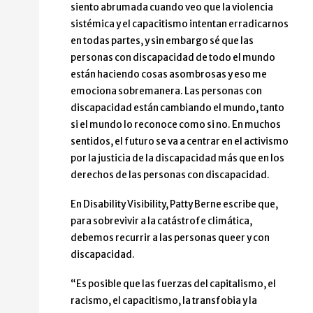
siento abrumada cuando veo que la violencia
sistémica y el capacitismo intentan erradicarnos
en todas partes, y sin embargo sé que las
personas con discapacidad de todo el mundo
están haciendo cosas asombrosas y eso me
emociona sobremanera. Las personas con
discapacidad están cambiando el mundo, tanto
si el mundo lo reconoce como si no. En muchos
sentidos, el futuro se va a centrar en el activismo
por la justicia de la discapacidad más que en los
derechos de las personas con discapacidad.
En Disability Visibility, Patty Berne escribe que,
para sobrevivir a la catástrofe climática,
debemos recurrir a las personas queer y con
discapacidad.
“Es posible que las fuerzas del capitalismo, el
racismo, el capacitismo, la transfobia y la