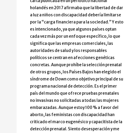
carta publicada en un periódico nacional
holandés en 2017 afirmaba que la libertad de dar
a luz a niños con discapacidad debería limitarse
por la “carga financiera para la sociedad.” Y esto
es intencionado, ya que algunos países optan
cada vez más por un enfoque específico, lo que
significa que las empresas comerciales, las
autoridades de salud y los responsables
políticos se centran en afecciones genéticas
concretas. Aunque prohíbe la selección prenatal
de otros grupos, los Países Bajos han elegido el
síndrome de Down como objetivo principal de su
programa nacional de detección. Es el primer
país del mundo que ofrece pruebas prenatales
no invasivas no solicitadas a todas las mujeres
embarazadas. Aunque estoy 100 % a favor del
aborto, las feministas con discapacidad han
criticado el marco eugenésico y capacitista de la
detección prenatal. Siento desesperación y me