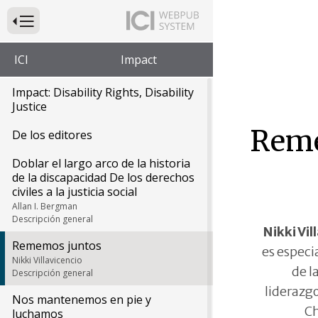
Presione para alternar la navegación principal del sitio web
ICI
Impact
Impact: Disability Rights, Disability
Justice
Reme
De los editores
Doblar el largo arco de la historia
de la discapacidad De los derechos
civiles a la justicia social
Allan I. Bergman
Descripción general
Nikki Vil
Rememos juntos
es especi
Nikki Villavicencio
de l
Descripción general
liderazg
Nos mantenemos en pie y
C
luchamos