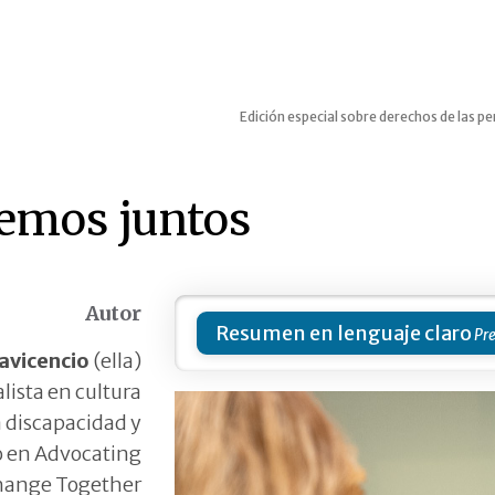
Edición especial sobre derechos de las pe
mos juntos
Autor
Resumen en lenguaje claro
lavicencio
(ella)
alista en cultura
a discapacidad y
o en Advocating
hange Together