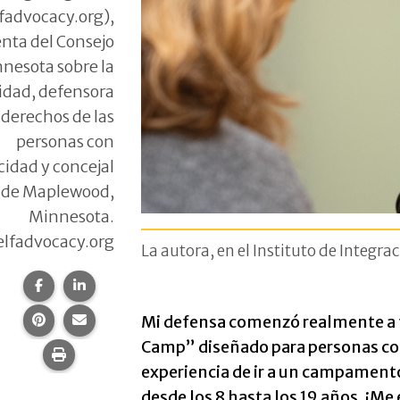
fadvocacy.org),
nta del Consejo
nesota sobre la
idad, defensora
 derechos de las
personas con
cidad y concejal
de Maplewood,
Minnesota.
lfadvocacy.org
La autora, en el Instituto de Integr
Compartir esta página en Facebook.
Compartir esta página en LinkedIn.
Compartir esta página en Pinterest.
Comparte esta página por correo electrónico.
Mi defensa comenzó realmente a t
Camp” diseñado para personas con
Imprime esta página.
experiencia de ir a un campamento
desde los 8 hasta los 19 años. ¡