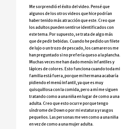
Me sorprendió el éxito del video. Pensé que
algunos de los otros videos que hice podrían
haber tenido más atracción que este. Creo que
los adultos pueden sentirse identificados con
este tema. Por supuesto, se trata de algo más
que de pedir bebidas. Cuando he pedido un filete
de lujo o un trozo de pescado, los camareros me
han preguntado si no prefería queso a la plancha.
Muchas veces me han dado menús infantiles y
lápices de colores. Esto funciona cuando toda mi
familia está fuera, porque mi hermana acabaría
pidiendo el menú infantil, ya que es muy
quisquillosa con la comida, pero a mí me siguen
tratando como a una niña en lugar de como a una
adulta. Creo que esto ocurre porque tengo
síndrome de Down o por mi estatura y rasgos
pequeños. Las personas me ven como a una niña
en vez de como a una mujer adulta.