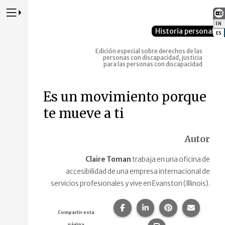
Presione para alternar la navegación principal del sitio web
EN
:
Historia personal
ES
:
Edición especial sobre derechos de las
personas con discapacidad, justicia
para las personas con discapacidad
Es un movimiento porque
te mueve a ti
Autor
Claire Toman
trabaja en una oficina de
accesibilidad de una empresa internacional de
servicios profesionales y vive en Evanston (Illinois).
Compartir esta página en F
Compartir esta págin
Compartir esta
Comparte
Compartir esta
página