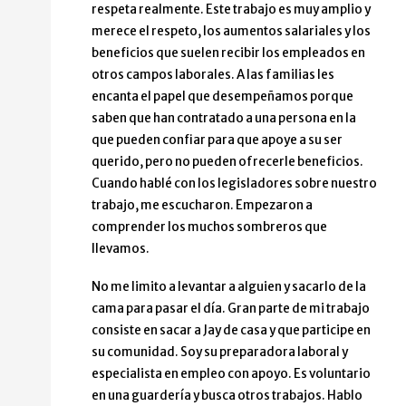
respeta realmente. Este trabajo es muy amplio y
merece el respeto, los aumentos salariales y los
beneficios que suelen recibir los empleados en
otros campos laborales. A las familias les
encanta el papel que desempeñamos porque
saben que han contratado a una persona en la
que pueden confiar para que apoye a su ser
querido, pero no pueden ofrecerle beneficios.
Cuando hablé con los legisladores sobre nuestro
trabajo, me escucharon. Empezaron a
comprender los muchos sombreros que
llevamos.
No me limito a levantar a alguien y sacarlo de la
cama para pasar el día. Gran parte de mi trabajo
consiste en sacar a Jay de casa y que participe en
su comunidad. Soy su preparadora laboral y
especialista en empleo con apoyo. Es voluntario
en una guardería y busca otros trabajos. Hablo