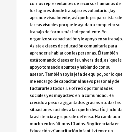
con los representantes de recursos humanos de
los lugares donde trabaja o es voluntario. Jay
aprende visualmente, así que le preparo listas de
tareas visuales porque le ayudan a completar su
trabajo de forma más independiente. Yo
organizo su capacitación y le apoyo en su trabajo.
Asiste a clases de educación comunitaria para
aprender a hablar con las personas. Él también
está tomando clases en la universidad, así que le
apoyo tomando apuntes y hablando con su
asesor. También soy la jefa de equipo, por lo que
me encargo de capacitar al nuevo personal y de
facturarle a todos. Le ofrecí oportunidades
sociales y es muy activo en la comunidad. Ha
crecido a pasos agigantados gracias a todas las
situaciones sociales a las que le desafío, incluida
la asistencia a grupos de defensa. Ha cambiado
mucho en los últimos 10 años. Soy licenciada en
Educación y Capacitación Infantil y tengo un