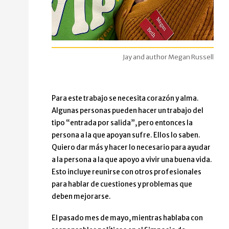
Dos personas de pie muy juntas.
Jay and author Megan Russell
El hombre de la izquierda se llama Jay. Él sonríe y mi
La mujer de la derecha es Megan Russel. Ella sonríe y 
Para este trabajo se necesita corazón y alma.
Algunas personas pueden hacer un trabajo del
tipo “entrada por salida”, pero entonces la
persona a la que apoyan sufre. Ellos lo saben.
Quiero dar más y hacer lo necesario para ayudar
a la persona a la que apoyo a vivir una buena vida.
Esto incluye reunirse con otros profesionales
para hablar de cuestiones y problemas que
deben mejorarse.
El pasado mes de mayo, mientras hablaba con