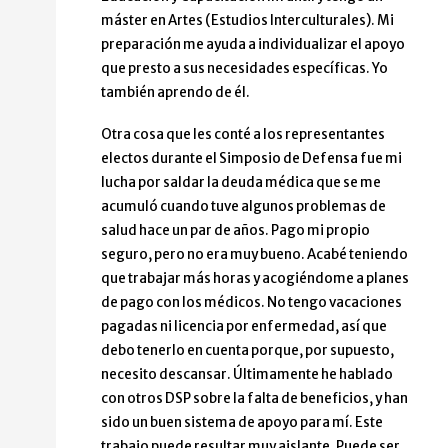
máster en Artes (Estudios Interculturales). Mi
preparación me ayuda a individualizar el apoyo
que presto a sus necesidades específicas. Yo
también aprendo de él.
Otra cosa que les conté a los representantes
electos durante el Simposio de Defensa fue mi
lucha por saldar la deuda médica que se me
acumuló cuando tuve algunos problemas de
salud hace un par de años. Pago mi propio
seguro, pero no era muy bueno. Acabé teniendo
que trabajar más horas y acogiéndome a planes
de pago con los médicos. No tengo vacaciones
pagadas ni licencia por enfermedad, así que
debo tenerlo en cuenta porque, por supuesto,
necesito descansar. Últimamente he hablado
con otros DSP sobre la falta de beneficios, y han
sido un buen sistema de apoyo para mí. Este
trabajo puede resultar muy aislante. Puede ser