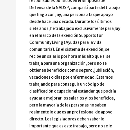
responsables políticos en el Simposio de
Defensa de la NADSP, compartí parte del trabajo
que hago con Jay, una persona a la que apoyo
desde hace una década. Durante los últimos
siete años, he trabajado exclusivamente para Jay
en el marco de la exención Supports for
Community Living (Ayudas para la vida
comunitaria). En el sistema de exención, se
recibe un salario por hora más alto que si se
trabaja para una organización, pero no se
obtienen beneficios como seguro, jubilación,
vacaciones o días por enfermedad. Estamos
trabajando para conseguir un código de
clasificación ocupacional estándar que podría
ayudar a mejorar los salarios y los beneficios,
pero la mayoría de las personas no saben
realmente lo que es un profesional de apoyo
directo. Los legisladores deben saber lo
importante que es este trabajo, pero no se le