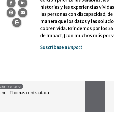
Compartir esta página en Facebook.
Compartir esta página en LinkedIn.
historias y las experiencias vivida
Compartir esta página en Pinterest.
Comparte esta página por correo electrónico.
las personas con discapacidad, de
manera que los datos y las soluci
Imprime esta página.
cobren vida. Brindemos por los 35
de Impact, ¡con muchos más por v
Suscríbase a
Impact
página anterior
ueno:' Thomas contraataca