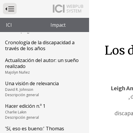
Descripción general
Presione para alternar la navegación principal del sitio web
De vuelta en Perú, los desafíos
persisten
ICI
Impact
Liliana Mayo, Maria Girón y Sandro López
Perfil del programa
Cronología de la discapacidad a
Los d
través de los años
Actualización del autor: un sueño
realizado
Majolyn Nuñez
Una visión de relevancia
Leigh A
David R. Johnson
Descripción general
, 
Hacer edición n.º 1
Charlie Lakin
discapa
Descripción general
'Sí, eso es bueno:' Thomas