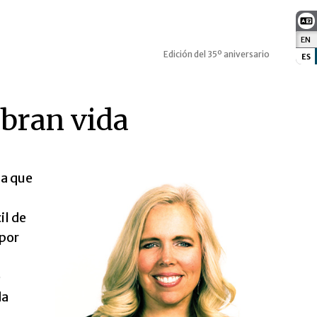
EN
:
Edición del 35º aniversario
ES
:
obran vida
sa que
il de
 por
e
da