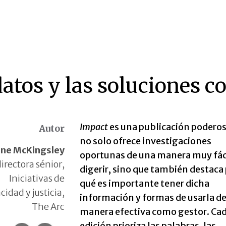
atos y las soluciones c
Impact
es una publicación podero
Autor
no solo ofrece investigaciones
nne McKingsley
oportunas de una manera muy fác
directora sénior,
digerir, sino que también destaca
Iniciativas de
qué es importante tener dicha
cidad y justicia,
información y formas de usarla d
The Arc
manera efectiva como gestor. Ca
edición prioriza las palabras, las