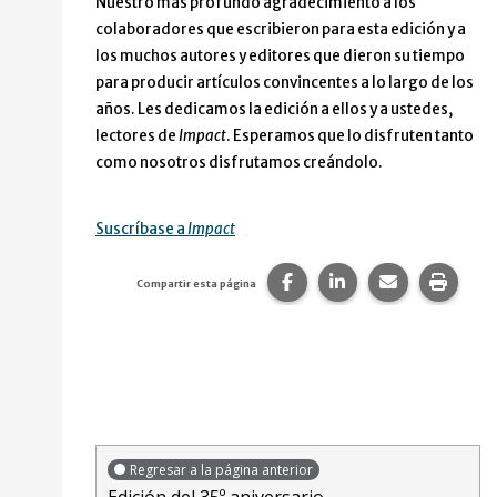
Nuestro más profundo agradecimiento a los
colaboradores que escribieron para esta edición y a
los muchos autores y editores que dieron su tiempo
para producir artículos convincentes a lo largo de los
años. Les dedicamos la edición a ellos y a ustedes,
lectores de
Impact
. Esperamos que lo disfruten tanto
como nosotros disfrutamos creándolo.
Suscríbase a
Impact
Compartir esta página en
Compartir esta pág
Comparte est
Impri
Compartir esta página
Regresar a la página anterior
Edición del 35º aniversario