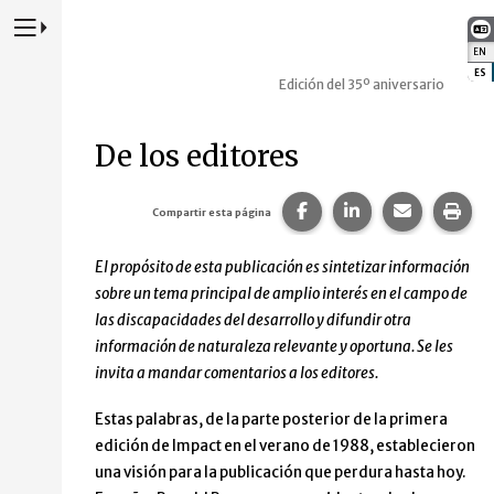
Presione para alternar la navegación principal del sitio web
EN
:
ES
:
Edición del 35º aniversario
De los editores
Compartir esta página
Compartir esta p
Comparte 
Imp
Compartir esta página
El propósito de esta publicación es sintetizar información
sobre un tema principal de amplio interés en el campo de
las discapacidades del desarrollo y difundir otra
información de naturaleza relevante y oportuna. Se les
invita a mandar comentarios a los editores.
Estas palabras, de la parte posterior de la primera
edición de Impact en el verano de 1988, establecieron
una visión para la publicación que perdura hasta hoy.