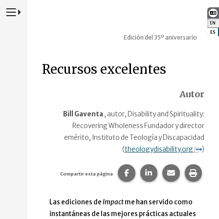
Presione para alternar la navegación principal del sitio web
EN
:
ES
:
Edición del 35º aniversario
Recursos excelentes
Autor
Bill Gaventa
, autor, Disability and Spirituality:
Recovering Wholeness
Fundador y director
emérito, Instituto de Teología y Discapacidad
(
theologydisability.org
)
Compartir esta página en
Compartir esta pág
Comparte est
Impri
Compartir esta página
Las ediciones de
Impact
me han servido como
instantáneas de las mejores prácticas actuales