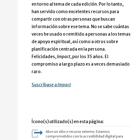
en torno al tema de cada edición. Por lo tanto,
han servido como excelentes recursos para
compartir con otras personas que buscan
información sobre ese tema. No se sabe cuántas
veces he usado o remitido a personas a los temas
de apoyo espiritual, así como a otros sobre
planificación centrada en la persona.
Felicidades,
Impact
, por los 35 años. El
compromiso a largo plazo es a veces demasiado
raro.
Suscríbase a
Impact
Ícono(s) utilizado(s) en esta página:
Abre un sitio o recurso externo: Estamos
comprometidos con la accesibilidad digital para