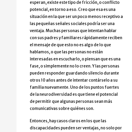
esperan, existe este tipo de fricción, o conflicto
potencial, en torno a eso. Creo que esa es una
situación en la que ser un poco menos receptivo a
las pequeñas señales sociales podría ser una
ventaja. Muchas personas que intentan hablar
con sus padres y familiares rápidamente reciben
el mensaje de que esto no es algo de lo que
hablamos, o que las personas no están
interesadas en escucharlo, o piensan que es una
fase, o simplemente no lo creen. Y las personas
pueden responder guardando silencio durante
otros 10 años antes de intentar contárselo a su
familia nuevamente. Uno de los puntos fuertes
de la neurodiversidad es que tiene el potencial
de permitir que algunas personas sean más
comunicativas sobre quiénes son.
Entonces, hay casos claros en los que las
discapacidades pueden ser ventajas, no solo por