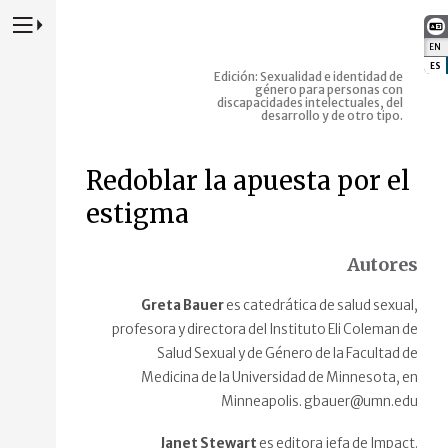
Presione para alternar la navegación principal del sitio web
EN
:
ES
:
Edición: Sexualidad e identidad de
género para personas con
discapacidades intelectuales, del
desarrollo y de otro tipo.
Redoblar la apuesta por el
estigma
Autores
Greta Bauer
es catedrática de salud sexual,
profesora y directora del Instituto Eli Coleman de
Salud Sexual y de Género de la Facultad de
Medicina de la Universidad de Minnesota, en
Minneapolis. gbauer@umn.edu
Janet Stewart
es editora jefa de Impact.