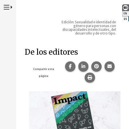
Presione para alternar la navegación principal del sitio web
EN
:
ES
:
Edición: Sexualidad e identidad de
género para personas con
discapacidades intelectuales, del
desarrollo y de otro tipo.
De los editores
Compartir esta página en F
Compartir esta págin
Compartir esta
Comparte
Compartir esta
página
Imprime esta pág