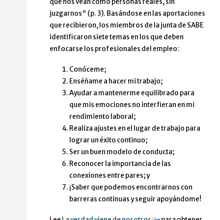
que nos vean como personas reales, sin
juzgarnos" (p. 3). Basándose en las aportaciones
que recibieron, los miembros de la junta de SABE
identificaron siete temas en los que deben
enfocarse los profesionales del empleo:
Conóceme;
Enséñame a hacer mi trabajo;
Ayudar a mantenerme equilibrado para
que mis emociones no interfieran en mi
rendimiento laboral;
Realiza ajustes en el lugar de trabajo para
lograr un éxito continuo;
Ser un buen modelo de conducta;
Reconocer la importancia de las
conexiones entre pares; y
¡Saber que podemos encontrarnos con
barreras continuas y seguir apoyándome!
Lee
La verdad viene de nosotros
para obtener