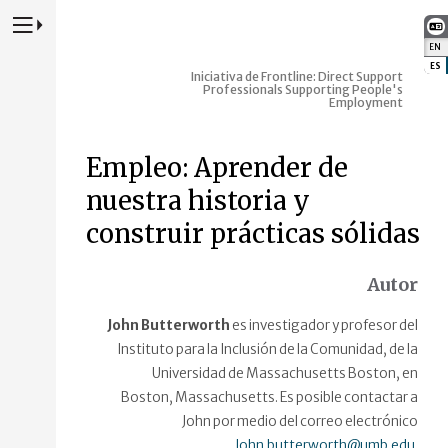
Presione para alternar la navegación principal del sitio web
EN
:
ES
:
Iniciativa de Frontline: Direct Support
Professionals Supporting People's
Employment
Empleo: Aprender de
nuestra historia y
construir prácticas sólidas
Autor
John Butterworth
es investigador y profesor del
Instituto para la Inclusión de la Comunidad, de la
Universidad de Massachusetts Boston, en
Boston, Massachusetts. Es posible contactar a
John por medio del correo electrónico
John.butterworth@umb.edu
.