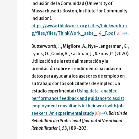
Inclusión de la Comunidad (University of
Massachusetts Boston, Institute for Community
Inclusion).
https://www.thinkwork.org/sites/thinkwork.or
g/files/files/ThinkWork_sabe_14_F.pdf
.
Butterworth, J., Migliore, A., Nye-Lengerman, K.,
Lyons, O., Gunty, A., Eastman, J., & Foos, P. (2020).
Utilización de la retroalimentación y la
orientación sobre el rendimiento basadas en
datos para ayudar a los asesores de empleo en
su trabajo con los solicitantes de empleo: Un
estudio experimental (
Using data-enabled
performance feedback and guidance to assist
employment consultants in their work with job
seekers: An experimental study
).
Boletín de
Rehabilitación Profesional (Journal of Vocational
Rehabilitation), 53
, 189-203.