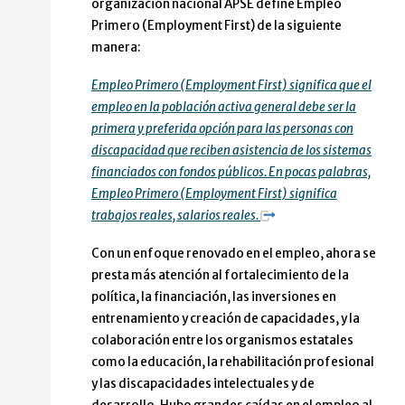
organización nacional APSE define Empleo
Primero (Employment First) de la siguiente
manera:
Empleo Primero (Employment First) significa que el
empleo en la población activa general debe ser la
primera y preferida opción para las personas con
discapacidad que reciben asistencia de los sistemas
financiados con fondos públicos. En pocas palabras,
Empleo Primero (Employment First) significa
trabajos reales, salarios reales.
Con un enfoque renovado en el empleo, ahora se
presta más atención al fortalecimiento de la
política, la financiación, las inversiones en
entrenamiento y creación de capacidades, y la
colaboración entre los organismos estatales
como la educación, la rehabilitación profesional
y las discapacidades intelectuales y de