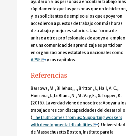
ayudaron a las personas a encontrar trabajo más
rápidamente que las personas que no lo hicieron,
y los solicitantes de empleo a los que apoyaron
accedieron a puestos de trabajo con más horas
de trabajo y mejores salarios. Una forma de
unirse a otros profesionales de apoyo al empleo
en una comunidad de aprendizaje es participar
en organizaciones estatales o nacionales como
APSE
y sus capítulos.
Referencias
Barrows, M., Billehus, J., Britton, J., Hall, A. C.,
Huereña, J., LeBlanc, N., McVay, E., & Topper, K.
(2016). La verdad viene de nosotros: Apoyar a los
trabajadores con discapacidades del desarrollo
(
The truth comes from us: Supporting workers
with developmental disabilities
). Universidad
de Massachusetts Boston, Instituto para la