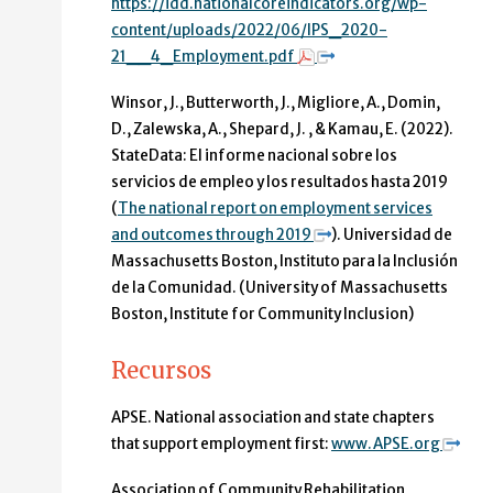
https://idd.nationalcoreindicators.org/wp-
content/uploads/2022/06/IPS_2020-
21__4_Employment.pdf
Winsor, J., Butterworth, J., Migliore, A., Domin,
D., Zalewska, A., Shepard, J. , & Kamau, E. (2022).
StateData: El informe nacional sobre los
servicios de empleo y los resultados hasta 2019
(
The national report on employment services
and outcomes through 2019
). Universidad de
Massachusetts Boston, Instituto para la Inclusión
de la Comunidad. (University of Massachusetts
Boston, Institute for Community Inclusion)
Recursos
APSE. National association and state chapters
that support employment first:
www.APSE.org
Association of Community Rehabilitation