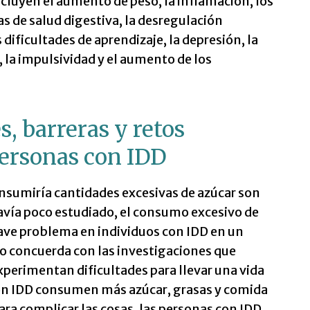
incluyen el aumento de peso, la inflamación, los
 de salud digestiva, la desregulación
 dificultades de aprendizaje, la depresión, la
 la impulsividad y el aumento de los
s, barreras y retos
personas con IDD
onsumiría cantidades excesivas de azúcar son
avía poco estudiado, el consumo excesivo de
ave problema en individuos con IDD en un
o concuerda con las investigaciones que
xperimentan dificultades para llevar una vida
con IDD consumen más azúcar, grasas y comida
ara complicar las cosas, las personas con IDD