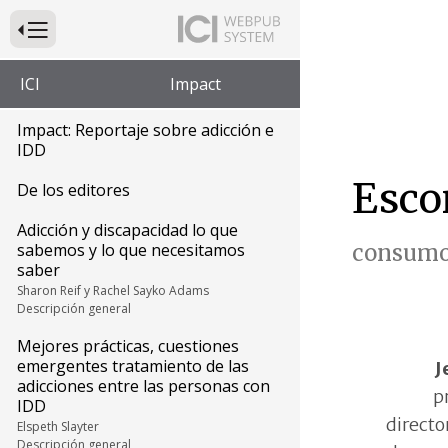
Presione para alternar la navegación principal del sitio web
ICI
Impact
Impact: Reportaje sobre adicción e
IDD
Esco
De los editores
Adicción y discapacidad lo que
sabemos y lo que necesitamos
consumo 
saber
Sharon Reif y Rachel Sayko Adams
Descripción general
Mejores prácticas, cuestiones
emergentes tratamiento de las
J
adicciones entre las personas con
p
IDD
directo
Elspeth Slayter
Descripción general