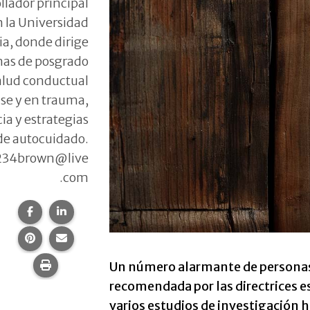
llador principal
 la Universidad
a, donde dirige
as de posgrado
alud conductual
se y en trauma,
cia y estrategias
de autocuidado.
1234brown@live
.com
Compartir esta página en Facebook.
Compartir esta página en LinkedIn.
Compartir esta página en Pinterest.
Comparte esta página por correo electrónico.
Imprime esta página.
Un número alarmante de personas
recomendada por las directrices 
varios estudios de investigación 