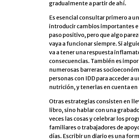
gradualmente a partir de ahí.
Es esencial consultar primero a un
introducir cambios importantes en
paso positivo, pero que algo parez
vaya a funcionar siempre. Si algui
va a tener una respuesta inflamat
consecuencias. También es importa
numerosas barreras socioeconómic
personas con IDD para acceder a 
nutrición, y tenerlas en cuenta en
Otras estrategias consisten en llev
libro, sino hablar con una grabad
veces las cosas y celebrar los pro
familiares o trabajadores de apoyo
días. Escribir un diario es una fo