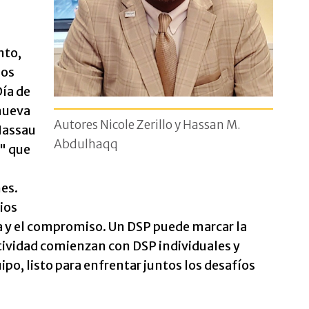
nto,
los
Día de
nueva
Autores Nicole Zerillo y Hassan M.
Nassau
Abdulhaqq
a" que
es.
ios
ía y el compromiso. Un DSP puede marcar la
sitividad comienzan con DSP individuales y
po, listo para enfrentar juntos los desafíos