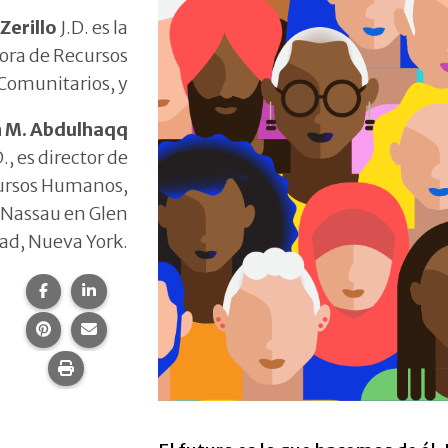
Zerillo
J.D. es la
ora de Recursos
Comunitarios, y
 M. Abdulhaqq
., es director de
ursos Humanos,
Nassau en Glen
ad, Nueva York.
Compartir esta página en Facebook.
Compartir esta página en LinkedIn.
Compartir esta página en Pinterest.
Comparte esta página por correo electrónico.
Imprime esta página.