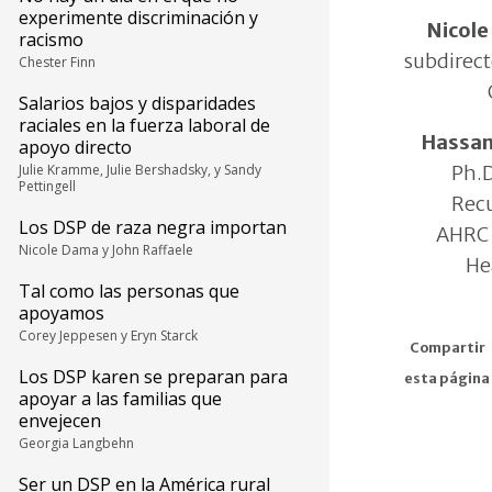
experimente discriminación y
Nicole 
racismo
subdirect
Chester Finn
Salarios bajos y disparidades
raciales en la fuerza laboral de
Hassan
apoyo directo
Ph.D
Julie Kramme, Julie Bershadsky, y Sandy
Pettingell
Rec
Los DSP de raza negra importan
AHRC 
Nicole Dama y John Raffaele
He
Tal como las personas que
apoyamos
Corey Jeppesen y Eryn Starck
Compartir
Los DSP karen se preparan para
esta página
apoyar a las familias que
envejecen
Georgia Langbehn
Ser un DSP en la América rural