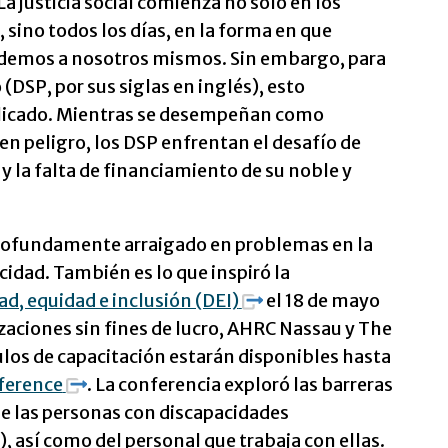
La justicia social comienza no solo en los
, sino todos los días, en la forma en que
ndemos a nosotros mismos. Sin embargo, para
(DSP, por sus siglas en inglés), esto
licado. Mientras se desempeñan como
en peligro, los DSP enfrentan el desafío de
y la falta de financiamiento de su noble y
 profundamente arraigado en problemas en la
acidad. También es lo que inspiró la
ad, equidad e inclusión (DEI)
el 18 de mayo
aciones sin fines de lucro, AHRC Nassau y The
ulos de capacitación estarán disponibles hasta
ference
. La conferencia exploró las barreras
de las personas con discapacidades
), así como del personal que trabaja con ellas.