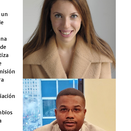
e un
de
una
 de
tiza
e
misión
ra
iación
mbios
a