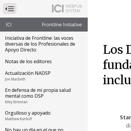
Presione para alternar la navegación principal del sitio web
ICI
Frontline Initiative
Iniciativa de Frontline: las voces
diversas de los Profesionales de
Los 
Apoyo Directo
fund
Notas de los editores
Actualización NADSP
inclu
Joe Macbeth
En defensa de mi propia salud
mental como DSP
Kiley Brennan
Orgulloso y apoyado
Stan
Matthew Kuriloff
di
No hay un día en el que no