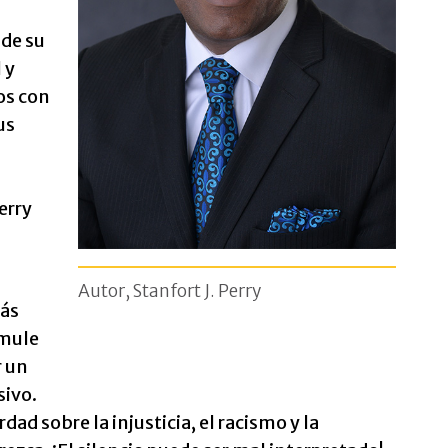
 de su
 y
os con
us
erry
Autor, Stanfort J. Perry
más
rmule
r un
sivo.
dad sobre la injusticia, el racismo y la