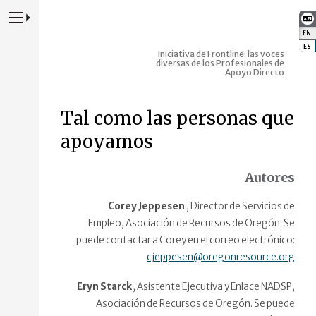
Presione para alternar la navegación principal del sitio web
EN
:
ES
:
Iniciativa de Frontline: las voces
diversas de los Profesionales de
Apoyo Directo
Tal como las personas que
apoyamos
Autores
Corey Jeppesen
, Director de Servicios de
Empleo, Asociación de Recursos de Oregón. Se
puede contactar a Corey en el correo electrónico:
cjeppesen@oregonresource.org
Eryn Starck
,
Asistente Ejecutiva y Enlace NADSP,
Asociación de Recursos de Oregón. Se puede