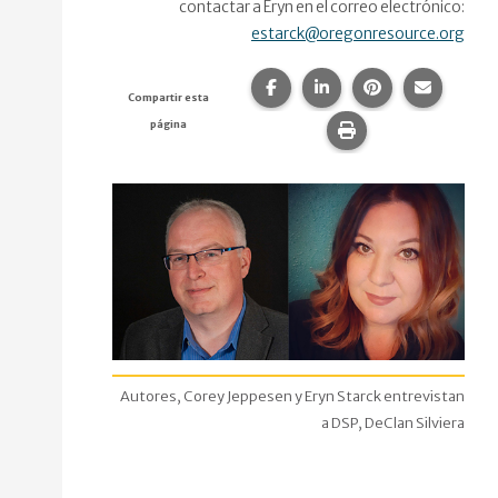
contactar a Eryn en el correo electrónico:
estarck@oregonresource.org
Compartir esta página en F
Compartir esta págin
Compartir esta
Comparte
Compartir esta
página
Imprime esta pág
Autores, Corey Jeppesen y Eryn Starck entrevistan
a DSP, DeClan Silviera