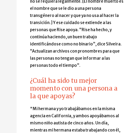
no se requiera legalmente. [El nombre muerto es
el nombre que se le dio a una persona
transgénero al nacer y que ya no usa al hacer la
transición.] Y ese cuidado se extiende a las
personas que Rise apoya. “Rise ha hecho, y
continúa haciendo, un buen trabajo
identificándose como no binario”, dice Silveira.
“Actualizan archivos con pronombres para que
las personas no tengan que informar a las
personas todo el tiempo”.
¿Cuál ha sido tu mejor
momento con una persona a
la que apoyas?
"Mi hermana y yo trabajábamos en la misma
agencia en California, y ambos apoyábamos al
mismo niño autista de cinco años. Un día,
mientras mi hermana estaba trabajando con él,