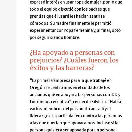
expresó interés en usar ropa de mujer, por lo que
todo el equipo discutió con los padres qué
prendas que él usará les hacían sentirse
cómodos. Su madre finalmente le permitió
experimentar con ropa femenina y, al final, optó
por seguir siendo hombre.
¿Ha apoyado a personas con
prejuicios? ¿Cuáles fueron los
éxitos y las barreras?
“La primera empresa para la que trabajé en
Oregón se centró más en el cuidado de los
ancianos que en apoyar a las personas con IDD y
fue menos receptiva”, recuerda Silviera. “Había
varios miembros del personal trans allí y el
liderazgo era particular en cuanto a las personas
a las que querían que apoyáramos. Incluso si la
persona quisiera ser apoyada por un personal