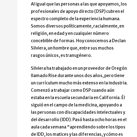
Al igual que las personas a las que apoyamos, los
profesionales de apoyo directo (DSP) cubren el
espectro completo de la experiencia humana.
Somos diversos políticamente, racialmente, en
religión, en edad y en cualquier número
concebible de formas. Hoy conocemos a Declan
Silviera, un hombre que, entre sus muchos
rasgos únicos, es transgénero.
Silviera ha trabajado en un proveedor de Oregón
llamado Rise durante unos dos años, pero tiene
un currículum mucho más extenso en la industria.
Comenzó a trabajar como DSP cuando aún
estaba en la escuela secundaria en California. Él
siguió en el campo de la medicina, apoyando a
las personas con discapacidades intelectuales y
del desarrollo (IDD). Pasó hasta ocho horas en el
aula cada semana "aprendiendo sobre los tipos
de IDD, los matices y las diferencias, y cómo es