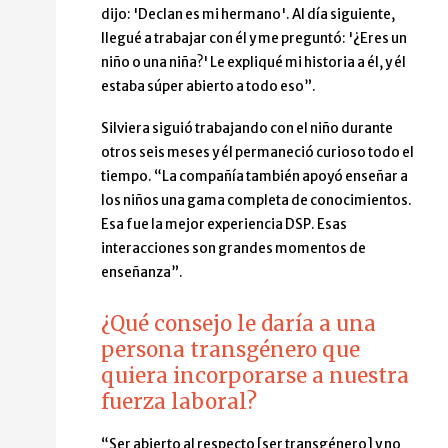
dijo: 'Declan es mi hermano'. Al día siguiente,
llegué a trabajar con él y me preguntó: '¿Eres un
niño o una niña?' Le expliqué mi historia a él, y él
estaba súper abierto a todo eso”.
Silviera siguió trabajando con el niño durante
otros seis meses y él permaneció curioso todo el
tiempo. “La compañía también apoyó enseñar a
los niños una gama completa de conocimientos.
Esa fue la mejor experiencia DSP. Esas
interacciones son grandes momentos de
enseñanza”.
¿Qué consejo le daría a una
persona transgénero que
quiera incorporarse a nuestra
fuerza laboral?
“Ser abierto al respecto [ser transgénero] y no