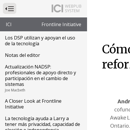
Presione para alternar la navegación principal del sitio web
ICI
Frontline Initiative
Los DSP utilizan y apoyan el uso
de la tecnología
Cómo 
Notas del editor
refo
Actualización NADSP:
profesionales de apoyo directo y
participación en el cambio de
sistemas
Joe Macbeth
A Closer Look at Frontline
Andr
Initiative
cofun
Awake L
La tecnología ayuda a Larry a
tener más privacidad, capacidad de
Ontario