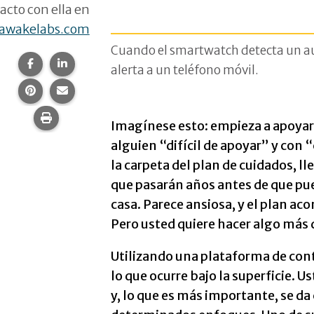
acto con ella en
awakelabs.com
Cuando el smartwatch detecta un au
Compartir esta página en Facebook.
Compartir esta página en LinkedIn.
alerta a un teléfono móvil.
Compartir esta página en Pinterest.
Comparte esta página por correo electrónico.
Imprime esta página.
Imagínese esto: empieza a apoyar
alguien “difícil de apoyar” y co
la carpeta del plan de cuidados, ll
que pasarán años antes de que pu
casa. Parece ansiosa, y el plan ac
Pero usted quiere hacer algo más 
Utilizando una plataforma de contr
lo que ocurre bajo la superficie. U
y, lo que es más importante, se d