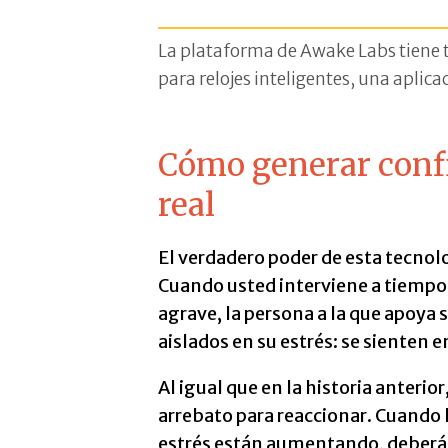
La plataforma de Awake Labs tiene 
para relojes inteligentes, una aplic
Cómo generar conf
real
El verdadero poder de esta tecnolo
Cuando usted interviene a tiempo 
agrave, la persona a la que apoya s
aislados en su estrés: se sienten 
Al igual que en la historia anterio
arrebato para reaccionar. Cuando l
estrés están aumentando, deberá 